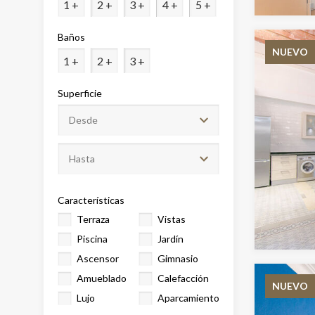
1 +
2 +
3 +
4 +
5 +
Analít
Baños
Permite
NUEVO
sitio we
1 +
2 +
3 +
medició
los usua
que hac
Superficie
del usu
experie
Market
Estas c
eleccio
hábitos
Características
en el si
Terraza
Vistas
usuario
Piscina
Jardín
Ascensor
Gimnasio
Amueblado
Calefacción
NUEVO
Lujo
Aparcamiento