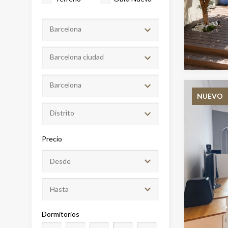
Barcelona
Barcelona ciudad
Barcelona
NUEVO
Distrito
Modif
Precio
Técnic
Este sit
mejorar
instala
pudiend
deberá 
Dormitorios
de la p