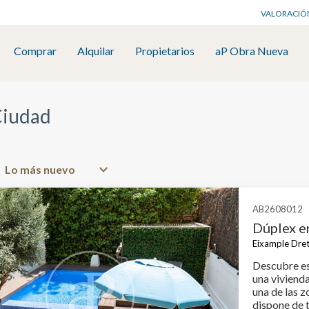
VALORACIÓ
Comprar
Alquilar
Propietarios
aP Obra Nueva
Ciudad
AB2608012
Dúplex e
Eixample Dret
Descubre es
una viviend
una de las zona
dispone de 