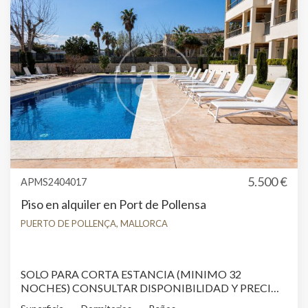
reformado y está equipado con servicios modernos
como wifi y aire acondicionado, asegurando una estancia
confortable. Ubicado en una tranquila residencia, a solo
unos pasos del mar, y cerca de supermercados,
restaurantes y zonas comerciales, este apartamento es
perfecto para disfrutar de unas vacaciones relajadas en
un entorno privilegiado. ¿Te imaginas vivir aquí?
¡Esperamos tu llamada!
5.500 €
APMS2404017
Piso en alquiler en Port de Pollensa
PUERTO DE POLLENÇA, MALLORCA
SOLO PARA CORTA ESTANCIA (MINIMO 32
NOCHES) CONSULTAR DISPONIBILIDAD Y PRECIO
Piso de 3 habitaciones y 2 baños a 100 metros del mar en