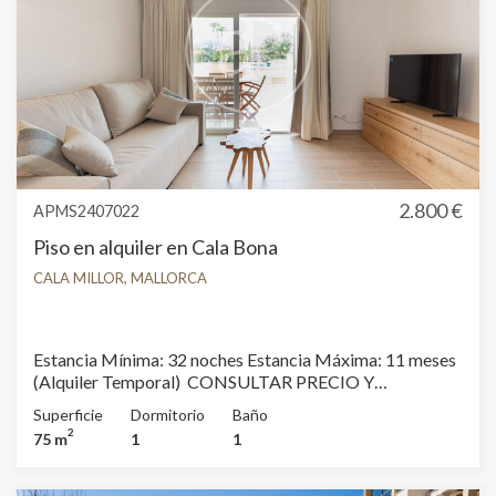
2.800 €
APMS2407022
Piso en alquiler en Cala Bona
CALA MILLOR, MALLORCA
Estancia Mínima: 32 noches Estancia Máxima: 11 meses
(Alquiler Temporal) CONSULTAR PRECIO Y
DISPONIBILIDAD Este encantador apartamento de 1
Superficie
Dormitorio
Baño
dormitorio en planta baja está disponible para estancias
2
75 m
1
1
temporales. Cuenta con una terraza privada que ofrece
vistas a la piscina, ideal para disfrutar de momentos de
relajación. El apartamento ha sido recientemente