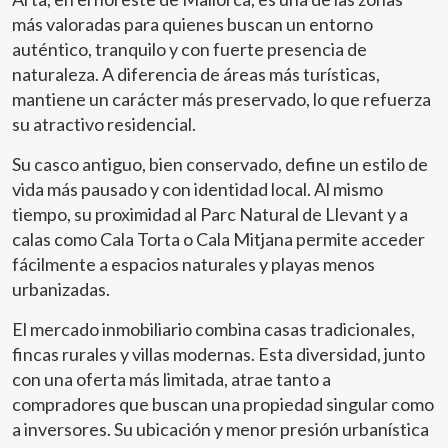
de tres habitaciones, dos dobles y una individual, dos de
más valoradas para quienes buscan un entorno
ellas con armarios empotrados. La vivienda dispone de
dos baños modernos con plato de ducha, uno de ellos en
auténtico, tranquilo y con fuerte presencia de
suite, en el que además se encuentra un pequeño cuarto
naturaleza. A diferencia de áreas más turísticas,
ideal como vestidor o trastero. Entre sus calidades
mantiene un carácter más preservado, lo que refuerza
destacan: aire acondicionado por conductos en todas las
su atractivo residencial.
estancias, suelos hidráulicos antiguos con gran carácter,
puertas interiores de madera, ventanas con doble
Su casco antiguo, bien conservado, define un estilo de
acristalamiento, iluminación empotrada y acabados
modernos en cocina y baños. Los gastos de comunidad y
vida más pausado y con identidad local. Al mismo
el IBI están incluidos en el precio del alquiler, el resto de
tiempo, su proximidad al Parc Natural de Llevant y a
los suministros serán a cuenta del inquilino. Se requiere
calas como Cala Torta o Cala Mitjana permite acceder
solvencia económica demostrable. ¿Te imaginas vivir
fácilmente a espacios naturales y playas menos
aquí? Esperamos su llamada
urbanizadas.
El mercado inmobiliario combina casas tradicionales,
fincas rurales y villas modernas. Esta diversidad, junto
con una oferta más limitada, atrae tanto a
compradores que buscan una propiedad singular como
a inversores. Su ubicación y menor presión urbanística