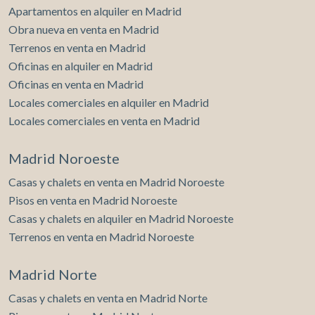
elaboración de perfiles de navegación de los usuarios con
Apartamentos en alquiler en Madrid
el fin de introducir mejoras en función del análisis de los
datos de uso que hacen los usuarios del servicio. Permiten
Obra nueva en venta en Madrid
guardar la información de preferencia del usuario para
mejorar la calidad de nuestros servicios y para ofrecer una
Terrenos en venta en Madrid
mejor experiencia a través de productos recomendados.
Oficinas en alquiler en Madrid
Oficinas en venta en Madrid
Marketing y publicidad
Locales comerciales en alquiler en Madrid
Estas cookies son utilizadas para almacenar información
Locales comerciales en venta en Madrid
sobre las preferencias y elecciones personales del usuario
a través de la observación continuada de sus hábitos de
navegación. Gracias a ellas, podemos conocer los hábitos
Madrid Noroeste
de navegación en el sitio web y mostrar publicidad
relacionada con el perfil de navegación del usuario.
Casas y chalets en venta en Madrid Noroeste
Pisos en venta en Madrid Noroeste
Casas y chalets en alquiler en Madrid Noroeste
Terrenos en venta en Madrid Noroeste
Madrid Norte
Casas y chalets en venta en Madrid Norte