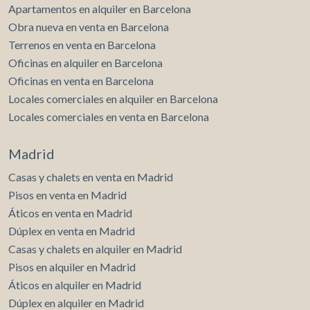
Apartamentos en alquiler en Barcelona
Obra nueva en venta en Barcelona
Terrenos en venta en Barcelona
Oficinas en alquiler en Barcelona
Modificar cookies
Oficinas en venta en Barcelona
Locales comerciales en alquiler en Barcelona
Técnicas y funcionales
Siempre activas
Locales comerciales en venta en Barcelona
Este sitio web utiliza Cookies propias para recopilar
información con la finalidad de mejorar nuestros servicios.
Madrid
Si continua navegando, supone la aceptación de la
instalación de las mismas. El usuario tiene la posibilidad
de configurar su navegador pudiendo, si así lo desea,
Casas y chalets en venta en Madrid
impedir que sean instaladas en su disco duro, aunque
Pisos en venta en Madrid
deberá tener en cuenta que dicha acción podrá ocasionar
dificultades de navegación de la página web.
Áticos en venta en Madrid
Dúplex en venta en Madrid
Analíticas y personalización
Casas y chalets en alquiler en Madrid
Pisos en alquiler en Madrid
Permiten realizar el seguimiento y análisis del
comportamiento de los usuarios de este sitio web. La
Áticos en alquiler en Madrid
información recogida mediante este tipo de cookies se
utiliza en la medición de la actividad de la web para la
Dúplex en alquiler en Madrid