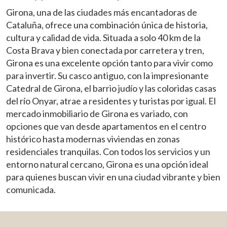
Girona, una de las ciudades más encantadoras de
Cataluña, ofrece una combinación única de historia,
cultura y calidad de vida. Situada a solo 40 km de la
Costa Brava y bien conectada por carretera y tren,
Girona es una excelente opción tanto para vivir como
para invertir. Su casco antiguo, con la impresionante
Catedral de Girona, el barrio judío y las coloridas casas
Modificar cookies
del río Onyar, atrae a residentes y turistas por igual. El
mercado inmobiliario de Girona es variado, con
opciones que van desde apartamentos en el centro
Técnicas y funcionales
Siempre activas
histórico hasta modernas viviendas en zonas
Este sitio web utiliza Cookies propias para recopilar
residenciales tranquilas. Con todos los servicios y un
información con la finalidad de mejorar nuestros servicios.
Si continua navegando, supone la aceptación de la
entorno natural cercano, Girona es una opción ideal
instalación de las mismas. El usuario tiene la posibilidad
para quienes buscan vivir en una ciudad vibrante y bien
de configurar su navegador pudiendo, si así lo desea,
impedir que sean instaladas en su disco duro, aunque
comunicada.
deberá tener en cuenta que dicha acción podrá ocasionar
dificultades de navegación de la página web.