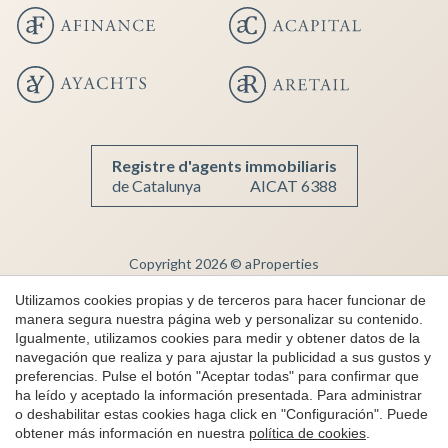
Registre d'agents immobiliaris
de Catalunya
AICAT 6388
Copyright 2026 © aProperties
Guardar configuración
Aceptar todas
Inmobiliaria de lujo
Utilizamos cookies propias y de terceros para hacer funcionar de
manera segura nuestra página web y personalizar su contenido.
AICAT 6388
Igualmente, utilizamos cookies para medir y obtener datos de la
Aviso Legal
navegación que realiza y para ajustar la publicidad a sus gustos y
preferencias. Pulse el botón "Aceptar todas" para confirmar que
Política de Privacidad
ha leído y aceptado la información presentada. Para administrar
Política de cookies
o deshabilitar estas cookies haga click en "Configuración". Puede
obtener más información en nuestra
política de cookies
.
Canal de denuncias