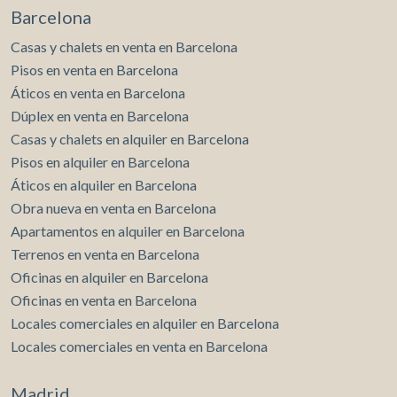
Analíticas y personalización
Barcelona
Permiten realizar el seguimiento y análisis del
Casas y chalets en venta en Barcelona
comportamiento de los usuarios de este sitio web. La
información recogida mediante este tipo de cookies se
Pisos en venta en Barcelona
utiliza en la medición de la actividad de la web para la
elaboración de perfiles de navegación de los usuarios con
Áticos en venta en Barcelona
el fin de introducir mejoras en función del análisis de los
Dúplex en venta en Barcelona
datos de uso que hacen los usuarios del servicio. Permiten
guardar la información de preferencia del usuario para
Casas y chalets en alquiler en Barcelona
mejorar la calidad de nuestros servicios y para ofrecer una
Pisos en alquiler en Barcelona
mejor experiencia a través de productos recomendados.
Áticos en alquiler en Barcelona
Marketing y publicidad
Obra nueva en venta en Barcelona
Apartamentos en alquiler en Barcelona
Estas cookies son utilizadas para almacenar información
sobre las preferencias y elecciones personales del usuario
Terrenos en venta en Barcelona
a través de la observación continuada de sus hábitos de
Oficinas en alquiler en Barcelona
navegación. Gracias a ellas, podemos conocer los hábitos
de navegación en el sitio web y mostrar publicidad
Oficinas en venta en Barcelona
relacionada con el perfil de navegación del usuario.
Locales comerciales en alquiler en Barcelona
Locales comerciales en venta en Barcelona
Madrid