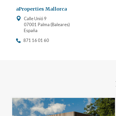
aProperties Mallorca
Calle Unió 9
07001 Palma (Baleares)
España
871 16 01 60
Modif
Técnic
Este sit
mejorar
instala
pudiend
deberá 
de la p