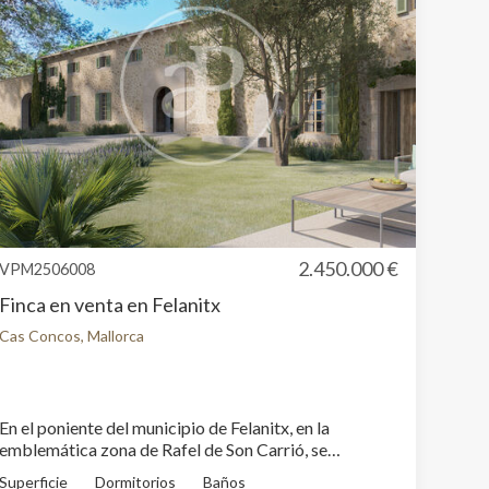
 de este
a
ión de
s de uso
rencia
ejor
2.450.000 €
VPM2506008
s y
us
Finca en venta en Felanitx
gación
Cas Concos, Mallorca
En el poniente del municipio de Felanitx, en la
emblemática zona de Rafel de Son Carrió, se
encuentra esta extraordinaria finca rústica con siglos
Superficie
Dormitorios
Baños