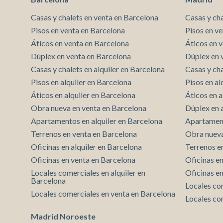
propiedad. La entrada principal conduce a un
espléndido vestíbulo con una escalera de piedra por la
Casas y chalets en venta en Barcelona
Casas y ch
que se accede al piso superior. En la planta baja están
Pisos en venta en Barcelona
Pisos en v
el amplio y luminoso comedor con chimenea, una
Áticos en venta en Barcelona
Áticos en 
cocina abierta con despensa, salón con chimenea, sala
Dúplex en venta en Barcelona
Dúplex en 
de estar con chimenea, una habitación destinada a
despacho, un dormitorio con baño en suite, aseo de
Casas y chalets en alquiler en Barcelona
Casas y cha
invitados, lavadero, garaje para dos coches y un
Pisos en alquiler en Barcelona
Pisos en al
trastero de 9 m². En la planta superior hay dos
Áticos en alquiler en Barcelona
Áticos en a
dormitorios dobles con una terraza de 38 m², un baño
con balcón, un dormitorio con baño en suite y
Obra nueva en venta en Barcelona
Dúplex en 
vestidor, y una terraza con unas espléndidas vistas al
Apartamentos en alquiler en Barcelona
Apartament
campo y la montaña. La casa está equipada con
Terrenos en venta en Barcelona
Obra nueva
ventanas con doble acristalamiento, preinstalación de
suelo radiante, aire acondicionado, sistema de audio
Oficinas en alquiler en Barcelona
Terrenos e
en toda la casa y electricidad de GESA. ¿Preparados
Oficinas en venta en Barcelona
Oficinas en
para disfrutarla? ¡Pues no espere a llamarnos!
Locales comerciales en alquiler en
Oficinas e
Barcelona
Locales co
Locales comerciales en venta en Barcelona
Locales co
Madrid Noroeste