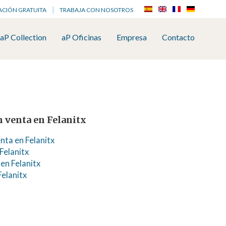
ACIÓN GRATUITA
TRABAJA CON NOSOTROS
aP Collection
aP Oficinas
Empresa
Contacto
 venta en Felanitx
nta en Felanitx
Felanitx
en Felanitx
Felanitx