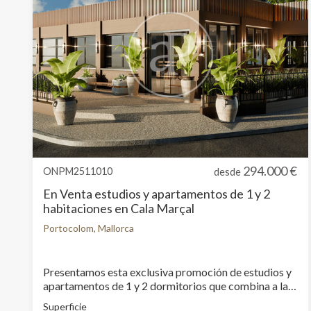
Analít
Permite
sitio we
medició
los usua
que hac
del usu
experie
Market
294.000 €
ONPM2511010
Estas c
desde
eleccio
En Venta estudios y apartamentos de 1 y 2
hábitos
en el si
habitaciones en Cala Marçal
usuario
Portocolom, Mallorca
Presentamos esta exclusiva promoción de estudios y
apartamentos de 1 y 2 dormitorios que combina a la
perfección estilo, comodidad y versatilidad en un
Superficie