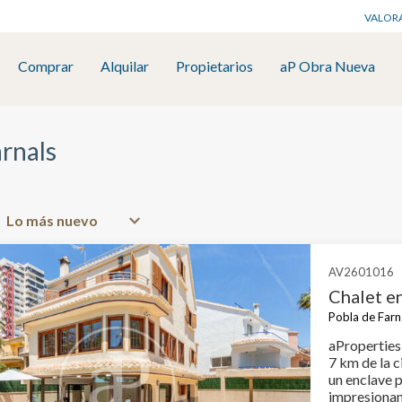
VALOR
Comprar
Alquilar
Propietarios
aP Obra Nueva
arnals
AV2601016
Chalet en
Pobla de Farn
aProperties 
7 km de la c
un enclave p
impresionantes