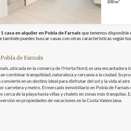
durante todo el año. No dude en conta
200 m
vehículos y almacenamien
información
luminoso sa
ing y publicidad
equipada, d
confort. De
ookies son utilizadas para almacenar información sobre las preferencia
8 m², ideal 
nes personales del usuario a través de la observación continuada de s
también se enc
 de navegación. Gracias a ellas, podemos conocer los hábitos de nave
o
1 casa en alquiler en Pobla de Farnals
que tenemos disponible e
tio web y mostrar publicidad relacionada con el perfil de navegación del
descanso se
 también puedes buscar casas con otras características según tus
.
de tres dor
Guardar configuración
Aceptar todas
principal de
mientras qu
 Pobla de Farnals
baño completo. En la última planta, la vivi
espectacula
nals, ubicada en la comarca de l’Horta Nord, es una encantadora l
soleada y co
an combinar tranquilidad, naturaleza y cercanía a la ciudad. Su pro
zona chill-o
la convierte en un destino ideal para disfrutar del sol y la vida al 
relajarse. A
or carretera y metro. El mercado inmobiliario en Pobla de Farnals
lavadero independiente. Entre s
se encuentran: • Vivienda de obra nueva a estr
 cerca de la playa hasta villas y chalets en zonas más tranquilas.
acondiciona
versión en propiedades de vacaciones en la Costa Valenciana.
incluida. •
totalmente 
Ubicación privi
moderna, lum
sensación de