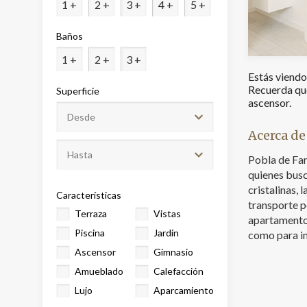
1 +
2 +
3 +
4 +
5 +
Market
Baños
Estas c
1 +
2 +
3 +
eleccio
hábitos
Estás viend
en el si
Recuerda que
Superficie
usuario
ascensor.
Acerca de
Pobla de Far
quienes busc
cristalinas, 
Características
transporte p
Terraza
Vistas
apartamentos
Piscina
Jardín
como para in
Ascensor
Gimnasio
Amueblado
Calefacción
Lujo
Aparcamiento