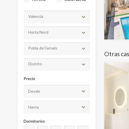
Valencia
Modif
Horta Nord
Técnic
Pobla de Farnals
Este sit
Otras cas
mejorar
instala
Distrito
pudiend
deberá 
de la p
Precio
Analít
Permite
sitio we
medició
los usua
que hac
Dormitorios
del usu
experie