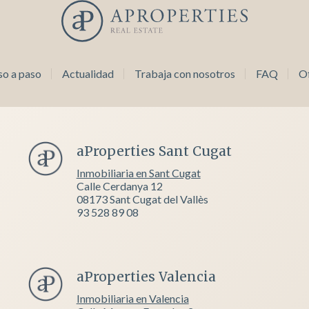
so a paso
Actualidad
Trabaja con nosotros
FAQ
Of
aProperties Sant Cugat
Inmobiliaria en Sant Cugat
Calle Cerdanya 12
08173 Sant Cugat del Vallès
93 528 89 08
aProperties Valencia
Inmobiliaria en Valencia