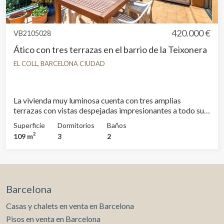
420.000 €
VB2105028
Ático con tres terrazas en el barrio de la Teixonera
EL COLL, BARCELONA CIUDAD
La vivienda muy luminosa cuenta con tres amplias
terrazas con vistas despejadas impresionantes a todo su
alrededor. La parte interior de unos 84m2 construidos se
Superficie
Dormitorios
Baños
distribuye en 3 dormitorios + una sala despacho para
2
109 m
3
2
teletrabajo, 2 baños completos y una cocina abierta al
salón que cuenta con gas. La parte exterior dividida en
TRES TERRAZAS con diferentes orientaciones suma unos
50m2. El espacio esta ágilmente repartido, al entrar un
pasillo distribuye las dos primeras habitaciones donde se
Barcelona
accede a una primera terraza, y los dos baños. Al llegar al
salón comedor con la cocina encontramos la segunda
Casas y chalets en venta en Barcelona
terraza. Desde la sala accedemos a las otras habitaciones
Pisos en venta en Barcelona
y la tercera terraza con vistas al parque de la Creuta del