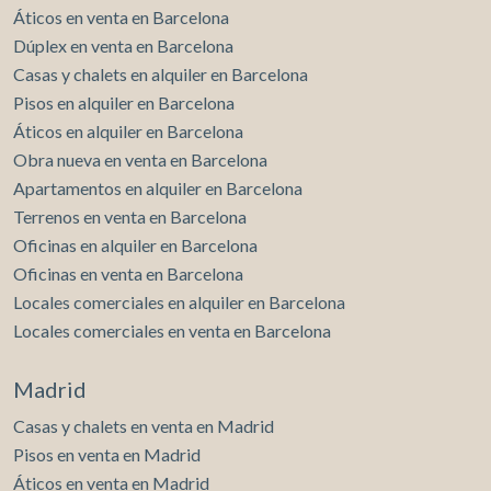
Coll. Todas las estancias disponen de ventana y además la
Áticos en venta en Barcelona
vivienda cuenta con aire acondicionado. El piso se
Dúplex en venta en Barcelona
encuentra disponible para entrar a vivir, será necesario
Casas y chalets en alquiler en Barcelona
hacer algunas actualizaciones. La finca está bien cuidada y
cuenta CON ASCENSOR.. Disponemos de planos con
Pisos en alquiler en Barcelona
medidas.
Áticos en alquiler en Barcelona
Obra nueva en venta en Barcelona
Apartamentos en alquiler en Barcelona
Terrenos en venta en Barcelona
Oficinas en alquiler en Barcelona
Oficinas en venta en Barcelona
Locales comerciales en alquiler en Barcelona
Locales comerciales en venta en Barcelona
Madrid
Casas y chalets en venta en Madrid
Pisos en venta en Madrid
Áticos en venta en Madrid