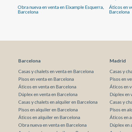
exterior con baño privado, mientras que el resto de
Obra nueva en venta en Eixample Esquerra,
Áticos en v
estancias ofrecen versatilidad para familias,
Barcelona
Barcelona
profesionales o quienes necesiten espacio adicional
para teletrabajar. Vivir en esta zona significa
disfrutar de uno de los entornos más dinámicos de
Barcelona, con comercios, restauración, transporte
público y amplias zonas verdes a pocos pasos. La
proximidad a Plaza España y al Parque Joan Miró
aporta comodidad, calidad de vida y una conexión
rápida con cualquier punto de la ciudad. La propiedad
Barcelona
Madrid
incorpora domótica, calefacción, aire acondicionado
por conductos y carpintería de aluminio con doble
Casas y chalets en venta en Barcelona
Casas y ch
acristalamiento en la mayoría de las estancias. Una
Pisos en venta en Barcelona
Pisos en v
vivienda pensada para quienes valoran el carácter de
Áticos en venta en Barcelona
Áticos en 
la arquitectura barcelonesa sin renunciar al confort
actual. Para conocer el precio y descubrir todo su
Dúplex en venta en Barcelona
Dúplex en 
potencial, contacta con aProperties Real Estate,
Casas y chalets en alquiler en Barcelona
Casas y cha
especialistas en viviendas exclusivas en Barcelona,
Pisos en alquiler en Barcelona
Pisos en al
Madrid, Valencia y Baleares.
Áticos en alquiler en Barcelona
Áticos en a
Obra nueva en venta en Barcelona
Dúplex en 