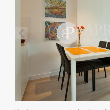
Modif
Técnic
Este sit
mejorar
instala
pudiend
deberá 
de la p