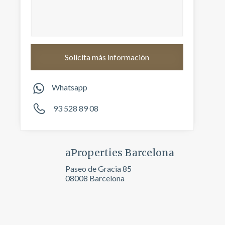
Whatsapp
93 528 89 08
aProperties Barcelona
activas
Paseo de Gracia 85
d de
08008 Barcelona
egador
ue
egación