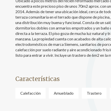
Ubicado a pocos metros del recién reformado mercado del
encuentra este precioso piso de unos 70m2 aprox. con un 
Analít
2014. Además de tener una ubicación ideal, cerca de todo
Permite
terraza comunitaria en el terrado que dispone de piscina, 
sitio we
una distribución muy buena y funcional. Consta de un sal
medició
dormitorios dobles con armarios empotrados y un baño co
los usua
que hac
directa a la terraza. El piso goza de mucha luz natural y t
del usu
manzana. La propiedad cuenta con acabados de alta calid
experie
electrodomésticos de marca Siemens, sanitarios de porce
calefacción por suelo radiante y aire acondicionado frí
Market
listo para entrar a vivir. Incluye un trastero de 6m2 en la 
Estas c
eleccio
hábitos
en el si
usuario
Características
Calefacción
Amueblado
Trastero