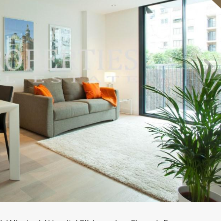
icar cookies
as y funcionales
Siempre 
io web utiliza Cookies propias para recopilar información con la finalida
 nuestros servicios. Si continua navegando, supone la aceptación de la
ción de las mismas. El usuario tiene la posibilidad de configurar su nav
o, si así lo desea, impedir que sean instaladas en su disco duro, aunq
tener en cuenta que dicha acción podrá ocasionar dificultades de nav
ágina web.