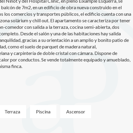
 Ninot y del Hospital Clínic, en pleno Eixample Esquerra, se
balcón de 7m2, en un edificio de obra nueva construido en el
icas y personalización
s los comercios y transportes públicos, el edificio cuenta con una
n realizar el seguimiento y análisis del comportamiento de los usuarios
zona solárium y chill out. El apartamento se caracteriza por tener
b. La información recogida mediante este tipo de cookies se utiliza en l
ón-comedor con salida a la terraza, cocina semi-abierta, dos
n de la actividad de la web para la elaboración de perfiles de navegac
mpleto. Desde el salón y una de las habitaciones hay salida
rios con el fin de introducir mejoras en función del análisis de los dato
en los usuarios del servicio. Permiten guardar la información de prefe
ranquilidad, gracias a su orientación a un amplio y bonito patio de
ario para mejorar la calidad de nuestros servicios y para ofrecer una m
ad, como el suelo de parquet de madera natural,
ncia a través de productos recomendados.
lana y carpintería de doble cristal con cámara. Dispone de
o/calor por conductos. Se vende totalmente equipado y amueblado,
ing y publicidad
misma finca.
ookies son utilizadas para almacenar información sobre las preferencia
nes personales del usuario a través de la observación continuada de s
 de navegación. Gracias a ellas, podemos conocer los hábitos de nave
tio web y mostrar publicidad relacionada con el perfil de navegación del
.
Guardar configuración
Aceptar todas
Terraza
Piscina
Ascensor