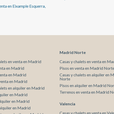
reforma del piso. Entrega 1er Trimestre 2027 ¿Te
enta en Eixample Esquerra,
imaginas viviendo aquí?
Madrid Norte
alets en venta en Madrid
Casas y chalets en venta en Ma
enta en Madrid
Pisos en venta en Madrid Nort
venta en Madrid
Casas y chalets en alquiler en 
Norte
venta en Madrid
Pisos en alquiler en Madrid No
lets en alquiler en Madrid
Terrenos en venta en Madrid N
quiler en Madrid
lquiler en Madrid
Valencia
alquiler en Madrid
Casas y chalets en venta en Val