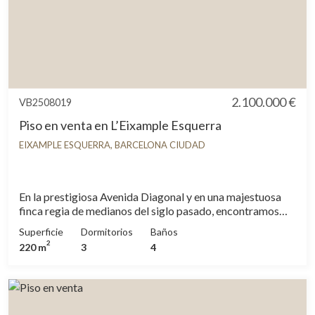
poder diseñar tu hogar. ¿Te animas?
2.100.000 €
VB2508019
Piso en venta en L’Eixample Esquerra
EIXAMPLE ESQUERRA, BARCELONA CIUDAD
En la prestigiosa Avenida Diagonal y en una majestuosa
finca regia de medianos del siglo pasado, encontramos
este precioso piso de 225m² que da a fachada anterior y
Superficie
Dormitorios
Baños
posterior, a través de tres balcones a la calle y a una
2
220 m
3
4
pequeña terraza y una galería orientados a un patio
interior de manzana. Sus techos altos y su cantidad de luz
enmarcan una reforma con acabados extremadamente
estudiados y materiales de alta calidad, todo ello con un
ligero toque Art Decó. La distribución que es lógica y