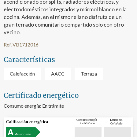
acondicionado por splits, radiadores eléctricos, y
electrodomésticos integrados y mármol blanco en la
cocina. Además, en el mismo rellano disfruta de un
gran terrado comunitario compartido solo con otro
vecino.
Ref. VB1712016
Características
Calefacción
AACC
Terraza
Modificar cookies
Certificado energético
Técnicas y funcionales
Siempre activas
Consumo energía:
En trámite
Este sitio web utiliza Cookies propias para recopilar
información con la finalidad de mejorar nuestros servicios.
Consumo energía
Emisiones
Si continua navegando, supone la aceptación de la
Calificación energética
Kw h/m² año
Co/m² año
instalación de las mismas. El usuario tiene la posibilidad
de configurar su navegador pudiendo, si así lo desea,
Más eficiente
impedir que sean instaladas en su disco duro, aunque