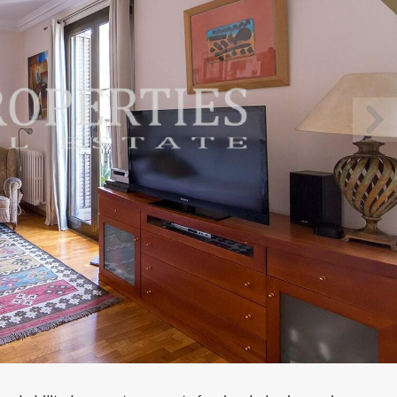
icar cookies
as y funcionales
Siempre 
io web utiliza Cookies propias para recopilar información con la finalida
 nuestros servicios. Si continua navegando, supone la aceptación de la
ción de las mismas. El usuario tiene la posibilidad de configurar su nav
o, si así lo desea, impedir que sean instaladas en su disco duro, aunq
tener en cuenta que dicha acción podrá ocasionar dificultades de nav
ágina web.