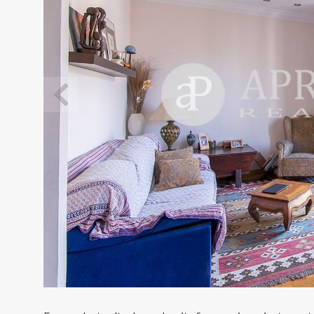
Modif
Técnic
Este sit
mejorar
instala
pudiend
deberá 
de la p