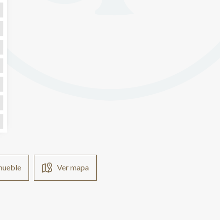
nmueble
Ver mapa