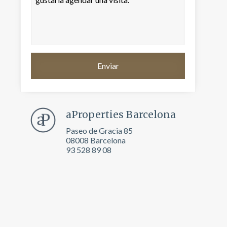
aProperties Barcelona
Paseo de Gracia 85
08008 Barcelona
93 528 89 08
activas
d de
egador
ue
egación