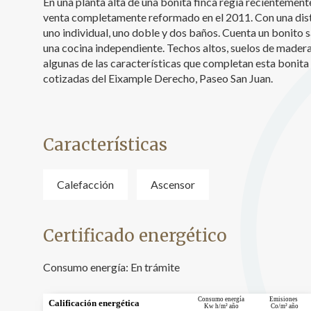
En una planta alta de una bonita finca regia recientement
venta completamente reformado en el 2011. Con una distri
Analít
uno individual, uno doble y dos baños. Cuenta un bonito 
Permite
una cocina independiente. Techos altos, suelos de madera
sitio we
algunas de las características que completan esta bonita 
medició
cotizadas del Eixample Derecho, Paseo San Juan.
los usua
que hac
del usu
experie
Características
Market
Estas c
eleccio
Calefacción
Ascensor
hábitos
en el si
usuario
Certificado energético
Consumo energía:
En trámite
Consumo energía
Emisiones
Calificación energética
Kw h/m² año
Co/m² año