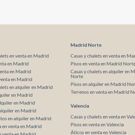
incorporado y amplio vestidor exterior a calle y otra
doble con vestidor. Ambas reciben sol todo el día
gracias a su orientación sureste. En la reforma se han
mantenido elementos originales como los suelos de
Nolla en la máster suite y la doble exteriores a calle,
igualmente en el salón-comedor, en techos las
fantásticas molduras de la época, así como los
rosetones. No pierdas la oportunidad de vivir en el
Madrid Norte
centro de Barcelona, disfrutando de los detalles de
una finca modernista. ¡Contacta con Aproperties!
alets en venta en Madrid
Casas y chalets en venta en Ma
enta en Madrid
Pisos en venta en Madrid Nort
venta en Madrid
Casas y chalets en alquiler en 
Norte
venta en Madrid
Pisos en alquiler en Madrid No
lets en alquiler en Madrid
Terrenos en venta en Madrid N
quiler en Madrid
lquiler en Madrid
Valencia
alquiler en Madrid
Casas y chalets en venta en Val
os en alquiler en Madrid
Pisos en venta en Valencia
 en venta en Madrid
Áticos en venta en Valencia
n venta en Madrid