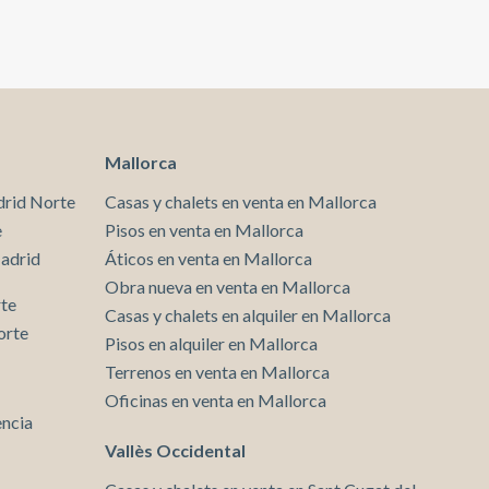
térmico y acústico. Su entorno ofrece una
combinación difícil de encontrar: comercio, cultura,
gastronomía y una conexión excepcional mediante
metro, autobús y tren. Es una vivienda especialmente
atractiva para profesionales, parejas o inversores que
buscan una propiedad lista para entrar a vivir en una
de las áreas con mayor demanda de Barcelona. Por su
altura, luminosidad, reforma cuidada y ubicación
Mallorca
estratégica en pleno centro de la ciudad, este piso
representa una excelente oportunidad para disfrutar
drid Norte
Casas y chalets en venta en Mallorca
de Barcelona desde una perspectiva auténtica y
e
Pisos en venta en Mallorca
contemporánea. Contacta con aProperties Real
Madrid
Áticos en venta en Mallorca
Estate para conocer el precio y descubrir todo el
potencial de esta propiedad exclusiva.
Obra nueva en venta en Mallorca
rte
Casas y chalets en alquiler en Mallorca
orte
Pisos en alquiler en Mallorca
Terrenos en venta en Mallorca
Oficinas en venta en Mallorca
encia
Vallès Occidental