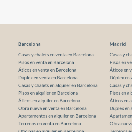
inmejorable: a escasos minutos de Plaça Catalunya, el
Barri Gótic y Las Rambles, rodeada de una amplia
oferta cultural, gastronómica y de ocio. Una zona
vibrante y dinámica donde convivir con la historia, el
arte y el estilo de vida barcelonés. Una propiedad que
redefine el concepto de vivir en el centro:
exclusividad, diseño y calidad en una de las zonas más
icónicas de Barcelona. Ideal para quienes buscan un
Barcelona
Madrid
hogar único o una inversión segura en una ubicación
prime.
Casas y chalets en venta en Barcelona
Casas y ch
Pisos en venta en Barcelona
Pisos en v
Áticos en venta en Barcelona
Áticos en 
Dúplex en venta en Barcelona
Dúplex en 
Casas y chalets en alquiler en Barcelona
Casas y cha
Pisos en alquiler en Barcelona
Pisos en al
Áticos en alquiler en Barcelona
Áticos en a
Obra nueva en venta en Barcelona
Dúplex en 
Apartamentos en alquiler en Barcelona
Apartament
Terrenos en venta en Barcelona
Obra nueva
Oficinas en alquiler en Barcelona
Terrenos e