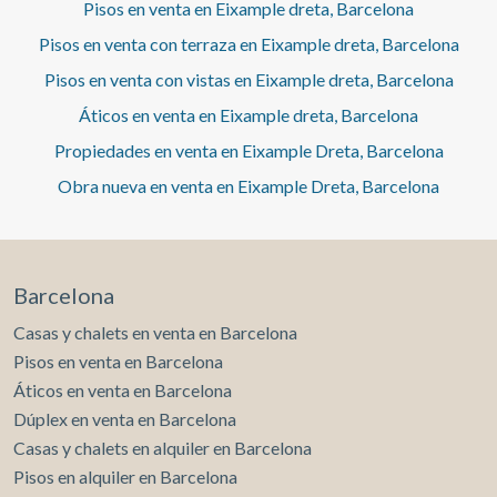
El piso recibe luz desde primera hora de la mañana hasta
Pisos en venta en Eixample dreta, Barcelona
el atardecer gracias a su doble orientación noreste-
Pisos en venta con terraza en Eixample dreta, Barcelona
suroeste — una cualidad que pocos hogares en la zona
pueden ofrecer, y que transforma cada estancia a lo largo
Pisos en venta con vistas en Eixample dreta, Barcelona
del día. En el interior, un amplio salón-comedor da la
Áticos en venta en Eixample dreta, Barcelona
bienvenida a la luz natural, mientras que las cuatro
habitaciones —dos de ellas exteriores— y los dos baños
Propiedades en venta en Eixample Dreta, Barcelona
completos ofrecen el espacio y la privacidad que una
familia necesita para vivir con holgura. La cocina
Obra nueva en venta en Eixample Dreta, Barcelona
independiente y el balcón completan una distribución
pensada para el día a día, sin perder elegancia. Vivir aquí
significa despertar cada mañana a pocos pasos de
Avenida Diagonal, rodeado de comercio de proximidad,
Barcelona
terrazas y la vida de barrio que ha hecho de Passeig Sant
Joan una de las direcciones más deseadas de Barcelona.
Casas y chalets en venta en Barcelona
134 m² + balcón · 4 habitaciones · 2 baños · Ascensor y
Pisos en venta en Barcelona
conserje · Doble orientación NE-SO · 910.000 €
Áticos en venta en Barcelona
Dúplex en venta en Barcelona
Casas y chalets en alquiler en Barcelona
Pisos en alquiler en Barcelona