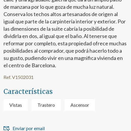
de manzana por lo que goza de mucha luz natural.
Conserva los techos altos artesanados de origen al
igual que parte de la carpintería interior y exterior. Por
las dimensiones de la suite cabría la posibilidad de
dividirla en dos, al igual que el baño. Al tenerse que
reformar por completo, esta propiedad ofrece muchas
posibilidades al comprador, que podrá hacerlo todo a
su gusto, pudiendo vivir en una magnifica vivienda en
el centro de Barcelona.
Modificar cookies
Ref. V1502031
Características
Técnicas y funcionales
Siempre activas
Este sitio web utiliza Cookies propias para recopilar
información con la finalidad de mejorar nuestros servicios.
Vistas
Trastero
Ascensor
Si continua navegando, supone la aceptación de la
instalación de las mismas. El usuario tiene la posibilidad
de configurar su navegador pudiendo, si así lo desea,
impedir que sean instaladas en su disco duro, aunque
deberá tener en cuenta que dicha acción podrá ocasionar
Enviar por email