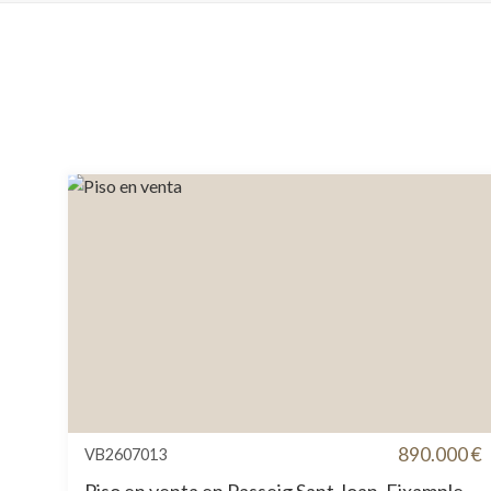
890.000 €
VB2607013
Piso en venta en Passeig Sant Joan, Eixample