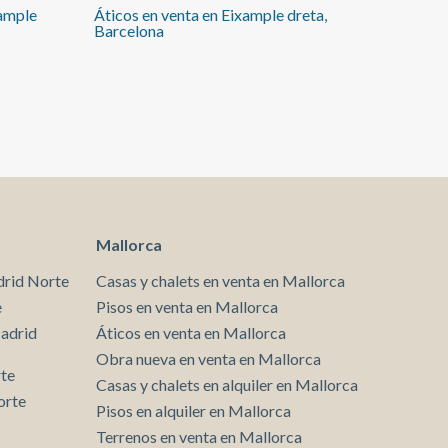
xample
Áticos en venta en Eixample dreta,
como una pieza de diseño única, con materiales de
Barcelona
primera categoría, tecnología eficiente y una estética
impecable. Más que una vivienda: una forma de vivir
el lujo
Mallorca
drid Norte
Casas y chalets en venta en Mallorca
e
Pisos en venta en Mallorca
Madrid
Áticos en venta en Mallorca
Obra nueva en venta en Mallorca
rte
Casas y chalets en alquiler en Mallorca
orte
Pisos en alquiler en Mallorca
Terrenos en venta en Mallorca