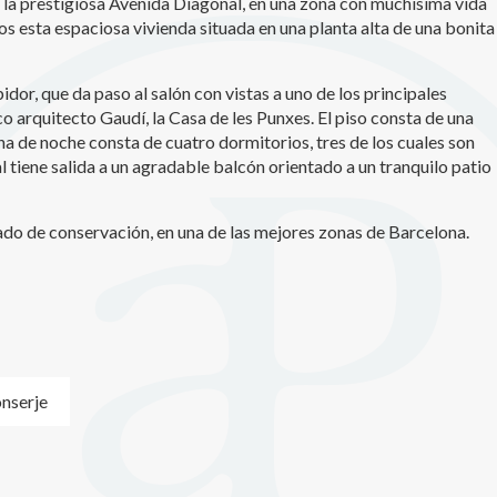
e la prestigiosa Avenida Diagonal, en una zona con muchísima vida
s esta espaciosa vivienda situada en una planta alta de una bonita
icas y personalización
n realizar el seguimiento y análisis del comportamiento de los usuarios
b. La información recogida mediante este tipo de cookies se utiliza en l
or, que da paso al salón con vistas a uno de los principales
n de la actividad de la web para la elaboración de perfiles de navegac
arquitecto Gaudí, la Casa de les Punxes. El piso consta de una
rios con el fin de introducir mejoras en función del análisis de los dato
na de noche consta de cuatro dormitorios, tres de los cuales son
en los usuarios del servicio. Permiten guardar la información de prefe
ario para mejorar la calidad de nuestros servicios y para ofrecer una m
l tiene salida a un agradable balcón orientado a un tranquilo patio
ncia a través de productos recomendados.
ado de conservación, en una de las mejores zonas de Barcelona.
ing y publicidad
ookies son utilizadas para almacenar información sobre las preferencia
nes personales del usuario a través de la observación continuada de s
 de navegación. Gracias a ellas, podemos conocer los hábitos de nave
tio web y mostrar publicidad relacionada con el perfil de navegación del
.
Guardar configuración
Aceptar todas
nserje