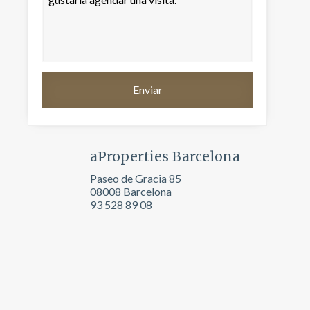
aProperties Barcelona
Paseo de Gracia 85
08008 Barcelona
93 528 89 08
activas
d de
egador
ue
egación