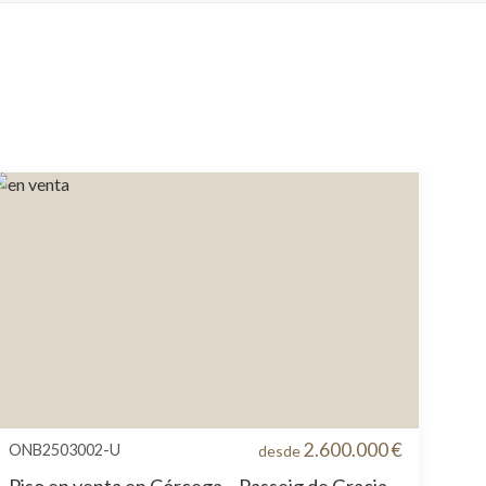
2.600.000 €
ONB2503002-U
desde
Piso en venta en Córcega – Passeig de Gracia