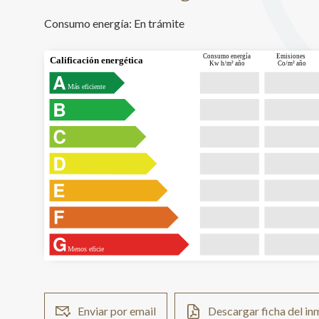
Consumo energía:
En trámite
Consumo energía
Emisiones
Calificación energética
Kw h/m² año
Co/m² año
Más eficiente
Menos eficie
Enviar por email
Descargar ficha del i