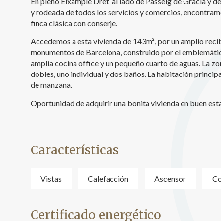
En pleno Eixample Dret, al lado de Passeig de Gràcia y d
y rodeada de todos los servicios y comercios, encontramo
Analít
finca clásica con conserje.
Permite
sitio we
Accedemos a esta vivienda de 143m², por un amplio recibid
medició
monumentos de Barcelona, construido por el emblemático 
los usua
amplia cocina office y un pequeño cuarto de aguas. La zo
que hac
del usu
dobles, uno individual y dos baños. La habitación principa
experie
de manzana.
Oportunidad de adquirir una bonita vivienda en buen est
Market
Estas c
eleccio
hábitos
en el si
Características
usuario
Vistas
Calefacción
Ascensor
Co
Certificado energético