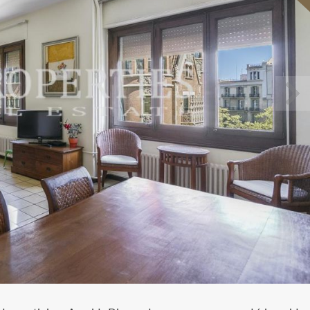
icar cookies
as y funcionales
Siempre 
io web utiliza Cookies propias para recopilar información con la finalida
 nuestros servicios. Si continua navegando, supone la aceptación de la
ción de las mismas. El usuario tiene la posibilidad de configurar su nav
o, si así lo desea, impedir que sean instaladas en su disco duro, aunq
tener en cuenta que dicha acción podrá ocasionar dificultades de nav
ágina web.