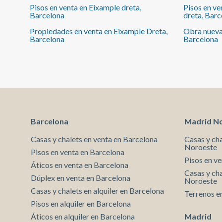
Pisos en venta en Eixample dreta,
Pisos en ve
la luz natural, mientras que las cuatro habitaciones —
Barcelona
dreta, Barc
dos de ellas exteriores— y los dos baños completos
ofrecen el espacio y la privacidad que una familia
Propiedades en venta en Eixample Dreta,
Obra nueva
necesita para vivir con holgura. La cocina
Barcelona
Barcelona
independiente y el balcón completan una distribución
pensada para el día a día, sin perder elegancia. Vivir
aquí significa despertar cada mañana a pocos pasos
de Avenida Diagonal, rodeado de comercio de
proximidad, terrazas y la vida de barrio que ha hecho
de Passeig Sant Joan una de las direcciones más
deseadas de Barcelona. 134 m² + balcón · 4
habitaciones · 2 baños · Ascensor y conserje · Doble
Barcelona
Madrid N
orientación NE-SO · 910.000 €
Casas y chalets en venta en Barcelona
Casas y ch
Noroeste
Pisos en venta en Barcelona
Pisos en v
Áticos en venta en Barcelona
Casas y cha
Dúplex en venta en Barcelona
Noroeste
Casas y chalets en alquiler en Barcelona
Terrenos e
Pisos en alquiler en Barcelona
Áticos en alquiler en Barcelona
Madrid