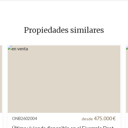
Propiedades similares
475.000 €
ONB2602004
desde
Última vivienda disponible en el Eixample Dret