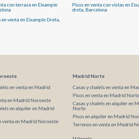
nta con terraza en Eixample
Pisos en venta con vistas en Ei
dispone además de un balcón con vistas al Passatge
elona
dreta, Barcelona
d’Alió, lo que garantiza que la vivienda sea
completamente exterior y cuente con ventilación
 en venta en Eixample Dreta,
cruzada. Ubicada en un edificio con historia que
conserva su fachada original de 1884, esta propiedad
combina el encanto clásico con una reforma
contemporánea de alta calidad, en un entorno
privilegiado, tranquilo y perfectamente conectado.
La vivienda se entrega equipada y existe la
posibilidad de adquirir el mobiliario de forma
adicional. Una oportunidad única de vivir o invertir en
una de las zonas más demandadas de Barcelona.
oroeste
Madrid Norte
alets en venta en Madrid
Casas y chalets en venta en Ma
Pisos en venta en Madrid Nort
enta en Madrid Noroeste
Casas y chalets en alquiler en 
lets en alquiler en Madrid
Norte
Pisos en alquiler en Madrid No
n venta en Madrid Noroeste
Terrenos en venta en Madrid N
Valencia