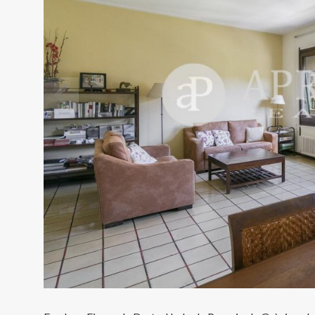
Modif
Técnic
Este sit
mejorar
instala
pudiend
deberá 
de la p