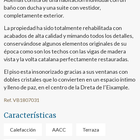
baño con ducha y una suite con vestidor,
completamente exterior.
La propiedad ha sido totalmente rehabilitada con
acabados de alta calidad y mimando todos los detalles,
conservándose algunos elementos originales de su
época como son los techos con las vigas de madera
vista y la volta catalana perfectamente restauradas.
El piso esta insonorizado gracias a sus ventanas con
dobles cristales que lo convierten en un espacio íntimo
y lleno de paz, en el centro de la Dreta de l’Eixample.
Ref. VB1807031
Modificar cookies
Características
Técnicas y funcionales
Siempre activas
Calefacción
AACC
Terraza
Este sitio web utiliza Cookies propias para recopilar
información con la finalidad de mejorar nuestros servicios.