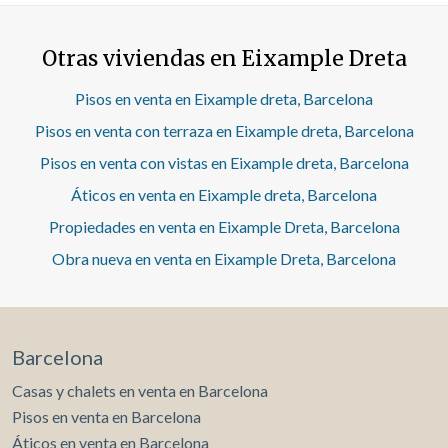
amplitud. La vivienda se distribuye en cuatro habitaciones
—dos dobles y dos individuales— y dos baños completos,
Otras viviendas en Eixample Dreta
ofreciendo una distribución muy funcional tanto para
familias como para quienes necesiten espacio adicional
para despacho o estudio. Entre sus características
Pisos en venta en Eixample dreta, Barcelona
destacan los suelos de tarima, carpintería exterior de
Pisos en venta con terraza en Eixample dreta, Barcelona
aluminio, techos altos para la época de construcción y
calefacción por radiadores de gas. La vivienda se
Pisos en venta con vistas en Eixample dreta, Barcelona
encuentra bien conservada, aunque ofrece también
Áticos en venta en Eixample dreta, Barcelona
excelentes posibilidades de actualización o reforma para
adaptarla a las necesidades actuales y aprovechar al
Propiedades en venta en Eixample Dreta, Barcelona
máximo su amplitud y ubicación privilegiada. ¡Excelente
oportunidad de compra en una de las zonas más valoradas
Obra nueva en venta en Eixample Dreta, Barcelona
de Barcelona, con todos los servicios, comercios,
restauración y transporte público a pocos minutos a pie!
¡No dude en contactar para más información o concertar
una visita!
Barcelona
Casas y chalets en venta en Barcelona
Pisos en venta en Barcelona
Áticos en venta en Barcelona