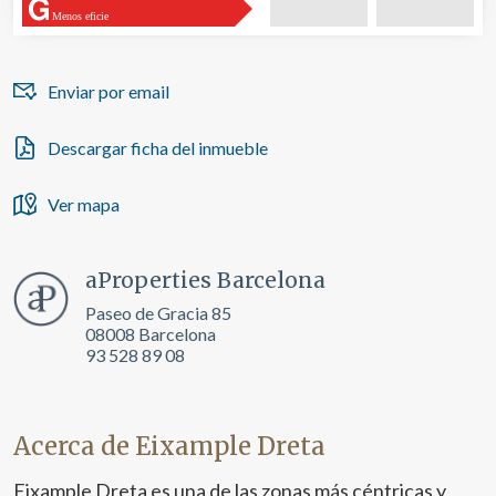
navegación. Gracias a ellas, podemos conocer los hábitos
de navegación en el sitio web y mostrar publicidad
Menos eficie
relacionada con el perfil de navegación del usuario.
Enviar por email
Descargar ficha del inmueble
Ver mapa
aProperties Barcelona
Paseo de Gracia 85
08008 Barcelona
93 528 89 08
Acerca de Eixample Dreta
Eixample Dreta es una de las zonas más céntricas y