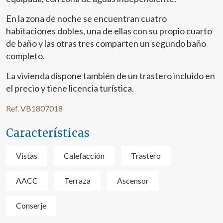
En la zona de noche se encuentran cuatro
habitaciones dobles, una de ellas con su propio cuarto
de baño y las otras tres comparten un segundo baño
completo.
La vivienda dispone también de un trastero incluido en
el precio y tiene licencia turística.
Ref. VB1807018
Características
Vistas
Calefacción
Trastero
Modificar cookies
AACC
Terraza
Ascensor
Técnicas y funcionales
Siempre activas
Conserje
Este sitio web utiliza Cookies propias para recopilar
información con la finalidad de mejorar nuestros servicios.