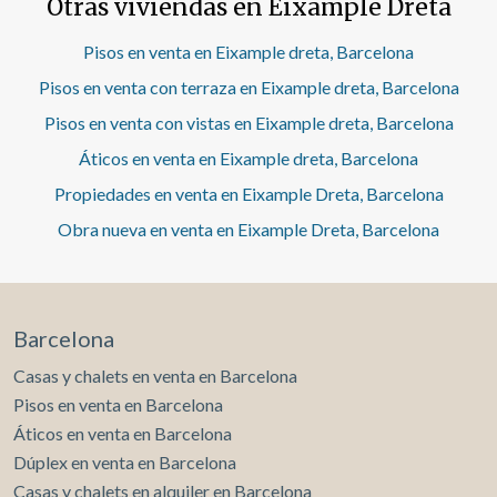
Otras viviendas en Eixample Dreta
comedor de con cocina abierta de 41m2, una terraza tipo
patio ingles, habitacion principal con baño en suite, 2
habitaciones individuales, y la 4ª habitacion es doble, asi
Pisos en venta en Eixample dreta, Barcelona
como 2 baños completos adicionales a la suite. Tiene
Pisos en venta con terraza en Eixample dreta, Barcelona
orientacion sur-este a patio de manzana.
Pisos en venta con vistas en Eixample dreta, Barcelona
Áticos en venta en Eixample dreta, Barcelona
Propiedades en venta en Eixample Dreta, Barcelona
Obra nueva en venta en Eixample Dreta, Barcelona
Barcelona
Casas y chalets en venta en Barcelona
Pisos en venta en Barcelona
Áticos en venta en Barcelona
Dúplex en venta en Barcelona
Casas y chalets en alquiler en Barcelona