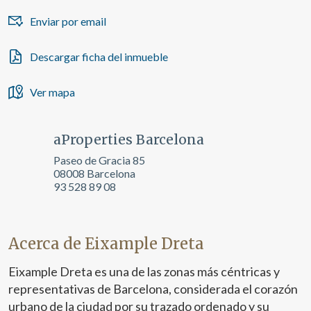
de navegación en el sitio web y mostrar publicidad
Enviar por email
relacionada con el perfil de navegación del usuario.
Descargar ficha del inmueble
Ver mapa
aProperties Barcelona
Paseo de Gracia 85
08008 Barcelona
93 528 89 08
Acerca de Eixample Dreta
Eixample Dreta es una de las zonas más céntricas y
representativas de Barcelona, considerada el corazón
urbano de la ciudad por su trazado ordenado y su