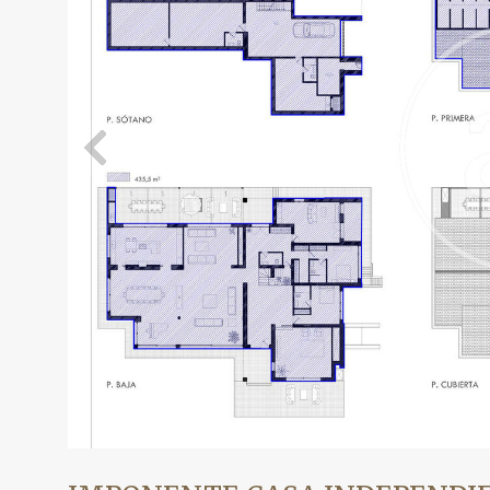
Modif
Técnic
Este sit
mejorar
instala
pudiend
deberá 
de la p