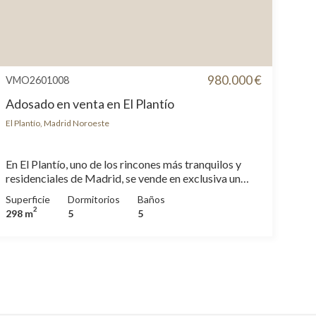
980.000 €
VMO2601008
Adosado en venta en El Plantío
El Plantío, Madrid Noroeste
En El Plantío, uno de los rincones más tranquilos y
residenciales de Madrid, se vende en exclusiva un
adosado de 298 m² construidos dentro de una
Superficie
Dormitorios
Baños
urbanización privada y cerrada de solo 16 vecinos,
2
298 m
5
5
cuidada al detalle y con completas zonas comunes.
Un parque situado entre la urbanización y la A6 actúa
como barrera acústica natural, garantizando un
entorno silencioso poco habitual en la zona. Su
distribución en entreplantas aporta luz, dinamismo y
personalidad: cocina independiente y comedor que se
abren visualmente hacia un salón con chimenea, en un