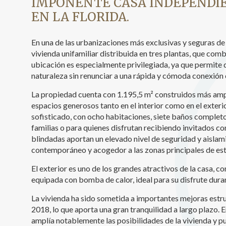
IMPONENTE CASA INDEPENDIE
EN LA FLORIDA.
Analít
Permite
sitio we
En una de las urbanizaciones más exclusivas y seguras de L
medició
vivienda unifamiliar distribuida en tres plantas, que comb
los usua
ubicación es especialmente privilegiada, ya que permite d
que hac
del usu
naturaleza sin renunciar a una rápida y cómoda conexión 
experie
La propiedad cuenta con 1.195,5 m² construidos más ampl
espacios generosos tanto en el interior como en el exteri
Market
sofisticado, con ocho habitaciones, siete baños completos
Estas c
familias o para quienes disfrutan recibiendo invitados con
eleccio
blindadas aportan un elevado nivel de seguridad y aislam
hábitos
en el si
contemporáneo y acogedor a las zonas principales de est
usuario
El exterior es uno de los grandes atractivos de la casa, c
equipada con bomba de calor, ideal para su disfrute dura
La vivienda ha sido sometida a importantes mejoras estru
2018, lo que aporta una gran tranquilidad a largo plazo.
amplía notablemente las posibilidades de la vivienda y pu