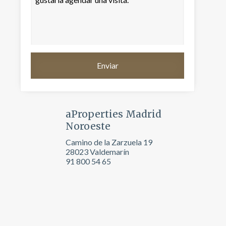
aProperties Madrid
Noroeste
Camino de la Zarzuela 19
28023 Valdemarín
activas
91 800 54 65
d de
egador
ue
egación