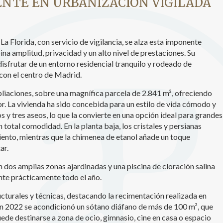
NTE EN URBANIZACIÓN VIGILADA
icas y personalización
n realizar el seguimiento y análisis del comportamiento de los usuarios
b. La información recogida mediante este tipo de cookies se utiliza en l
a Florida, con servicio de vigilancia, se alza esta imponente
n de la actividad de la web para la elaboración de perfiles de navegac
ina amplitud, privacidad y un alto nivel de prestaciones. Su
rios con el fin de introducir mejoras en función del análisis de los dato
isfrutar de un entorno residencial tranquilo y rodeado de
en los usuarios del servicio. Permiten guardar la información de prefe
ario para mejorar la calidad de nuestros servicios y para ofrecer una m
con el centro de Madrid.
ncia a través de productos recomendados.
iaciones, sobre una magnífica parcela de 2.841 m², ofreciendo
or. La vivienda ha sido concebida para un estilo de vida cómodo y
ing y publicidad
 y tres aseos, lo que la convierte en una opción ideal para grandes
ookies son utilizadas para almacenar información sobre las preferencia
 total comodidad. En la planta baja, los cristales y persianas
nes personales del usuario a través de la observación continuada de s
iento, mientras que la chimenea de etanol añade un toque
 de navegación. Gracias a ellas, podemos conocer los hábitos de nave
tio web y mostrar publicidad relacionada con el perfil de navegación del
ar.
.
Guardar configuración
Aceptar todas
on dos amplias zonas ajardinadas y una piscina de cloración salina
nte prácticamente todo el año.
cturales y técnicas, destacando la recimentación realizada en
 En 2022 se acondicionó un sótano diáfano de más de 100 m², que
ede destinarse a zona de ocio, gimnasio, cine en casa o espacio