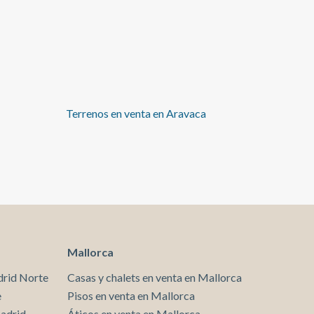
juego de doble altura muy elegante. Desde ahí se
accede a un jardín privado de unos 70 m² con salida
directa a un parque. La zona de descanso principal
suma 4 dormitorios y 3 baños, con dormitorio de
servicio, salón polivalente y trastero en planta
inferior. Arriba, una suite con estar propio y una
amplia terraza reconvertible completan esta vivienda
de base sólida y mucho recorrido para quien quiera
Terrenos en venta en Aravaca
darle su propio sello. La urbanización cuenta con
conserje, piscina, pista de pádel y cancha de
baloncesto, rodeada de zonas verdes, con muy buena
comunicación hacia el centro de Madrid. Un lugar
pensado para quienes ven en cada espacio una
oportunidad de crear la casa que realmente imaginan,
sin renunciar a la ubicación ni a la privacidad. Una
vivienda con carácter propio y todo el potencial por
descubrir. (Algunas de las imágenes del reportaje
están creadas con IA) ¿Te imaginas vivir aquí?
Mallorca
drid Norte
Casas y chalets en venta en Mallorca
e
Pisos en venta en Mallorca
Madrid
Áticos en venta en Mallorca