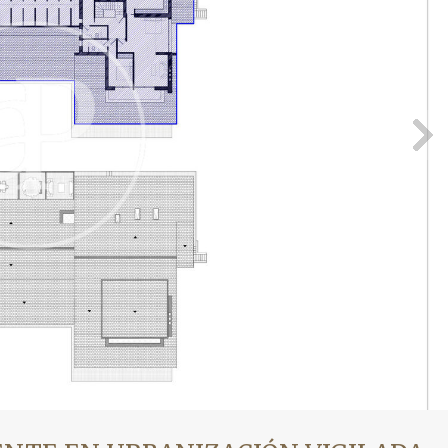
icar cookies
as y funcionales
Siempre 
io web utiliza Cookies propias para recopilar información con la finalida
 nuestros servicios. Si continua navegando, supone la aceptación de la
ción de las mismas. El usuario tiene la posibilidad de configurar su nav
o, si así lo desea, impedir que sean instaladas en su disco duro, aunq
tener en cuenta que dicha acción podrá ocasionar dificultades de nav
ágina web.