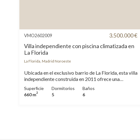
3.500.000 €
VMO2602009
Villa independiente con piscina climatizada en
La Florida
La Florida, Madrid Noroeste
Ubicada en el exclusivo barrio de La Florida, esta villa
independiente construida en 2011 ofrece una
combinación excepcional de privacidad, amplitud y
Superficie
Dormitorios
Baños
confort. Situada en una selecta urbanización con solo
2
660 m
5
6
cinco viviendas y garita de seguridad, la propiedad
destaca por su excelente estado de conservación,
fruto de una cuidada actualización continua. La
parcela rodea completamente la vivienda e integra un
jardín consolidado, una impresionante pantalla
natural de bambú de 12 metros de altura, piscina
climatizada y una agradable zona de barbacoa para