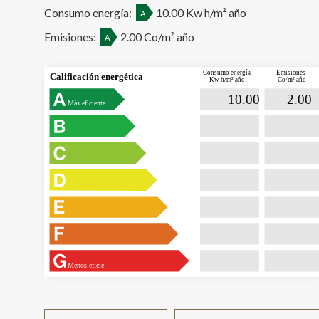
Consumo energía:
10.00 Kw h/m² año
A
Emisiones:
2.00 Co/m² año
A
Consumo energía
Emisiones
Calificación energética
Kw h/m² año
Co/m² año

                             10.00                

                              2.00   
Más eficiente
Menos eficie