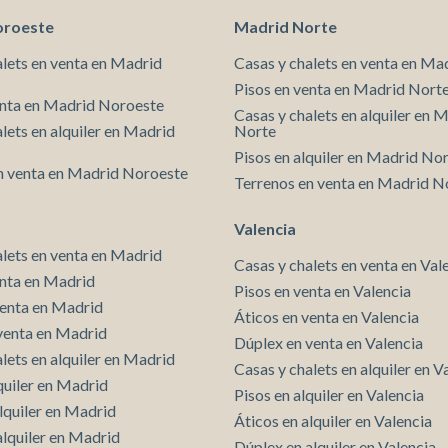
playa. La vivienda se alquila junto con una plaza de
oroeste
Madrid Norte
garaje. La urbanización dispone, además, de dos
piscinas comunitarias. Cabe destacar que este ático
alets en venta en Madrid
Casas y chalets en venta en Ma
se ofrece exclusivamente para alquiler de larga
Pisos en venta en Madrid Nort
duración y no está disponible como alquiler turístico
enta en Madrid Noroeste
Casas y chalets en alquiler en 
o vacacional, ni por semanas ni durante los meses de
lets en alquiler en Madrid
Norte
verano. Si desea recibir más información o concertar
una visita, no dude en ponerse en contacto con
Pisos en alquiler en Madrid No
n venta en Madrid Noroeste
nosotros. Estaremos encantados de atenderle.
Terrenos en venta en Madrid N
Valencia
alets en venta en Madrid
Casas y chalets en venta en Val
enta en Madrid
Pisos en venta en Valencia
venta en Madrid
Áticos en venta en Valencia
venta en Madrid
Dúplex en venta en Valencia
lets en alquiler en Madrid
Casas y chalets en alquiler en V
quiler en Madrid
Pisos en alquiler en Valencia
lquiler en Madrid
Áticos en alquiler en Valencia
alquiler en Madrid
Dúplex en alquiler en Valencia