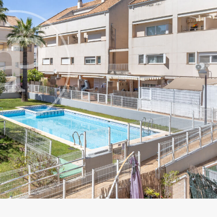
icar cookies
as y funcionales
Siempre 
io web utiliza Cookies propias para recopilar información con la finalida
 nuestros servicios. Si continua navegando, supone la aceptación de la
ción de las mismas. El usuario tiene la posibilidad de configurar su nav
o, si así lo desea, impedir que sean instaladas en su disco duro, aunq
tener en cuenta que dicha acción podrá ocasionar dificultades de nav
ágina web.