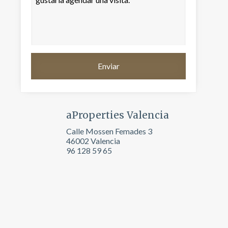
aProperties Valencia
Calle Mossen Femades 3
46002 Valencia
96 128 59 65
activas
d de
egador
ue
egación