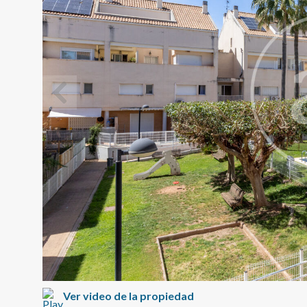
Modif
Técnic
Este sit
mejorar
instala
pudiend
deberá 
de la p
Ver video de la propiedad