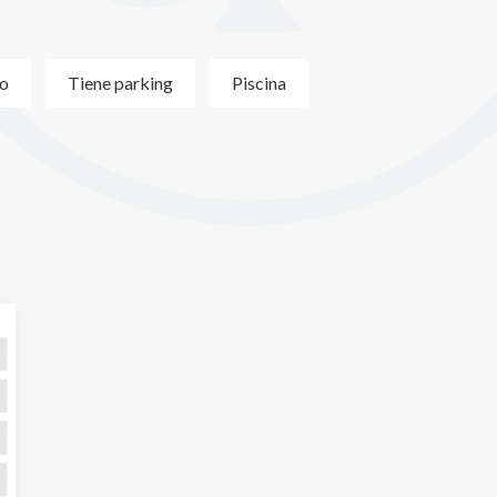
io
Tiene parking
Piscina
 
                      