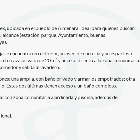
icas y personalización
n realizar el seguimiento y análisis del comportamiento de los usuarios
b. La información recogida mediante este tipo de cookies se utiliza en l
ex, ubicada en el pueblo de Almenara, ideal para quienes buscan
n de la actividad de la web para la elaboración de perfiles de navegac
su alcance (estación, parque, Ayuntamiento, buenas
rios con el fin de introducir mejoras en función del análisis de los dato
en los usuarios del servicio. Permiten guardar la información de prefe
ya).
ario para mejorar la calidad de nuestros servicios y para ofrecer una m
ncia a través de productos recomendados.
aja se encuentra un recibidor, un aseo de cortesía y un espacioso
n terraza privada de 20 m² y acceso directo a la zona comunitaria.
ing y publicidad
omedor y salida al lavadero.
ookies son utilizadas para almacenar información sobre las preferencia
ciones: una amplia, con baño privado y armarios empotrados; otra
nes personales del usuario a través de la observación continuada de s
io. Estas dos últimas tienen acceso a un baño completo.
 de navegación. Gracias a ellas, podemos conocer los hábitos de nave
tio web y mostrar publicidad relacionada con el perfil de navegación del
al con zona comunitaria ajardinada y piscina, además de
.
Guardar configuración
Aceptar todas
ional.