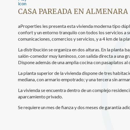
Analít
CASA PAREADA EN ALMENARA
Permite
sitio we
aProperties les presenta esta vivienda moderna tipo dúpl
medició
confort y un entorno tranquilo con todos los servicios a 
los usua
que hac
comunicaciones, comercios y servicios, y a 4 km de la pla
del usu
experie
La distribución se organiza en dos alturas. En la planta b
salón-comedor muy luminoso, con salida directa a una gra
Market
Dispone además de una amplia cocina con pasaplatos al c
Estas c
La planta superior de la vivienda dispone de tres habita
eleccio
mediana, con armario empotrado; y una tercera sin armar
hábitos
en el si
La vivienda se encuentra dentro de un complejo residenci
usuario
aparcamiento privado.
Se requiere un mes de fianza y dos meses de garantía adic