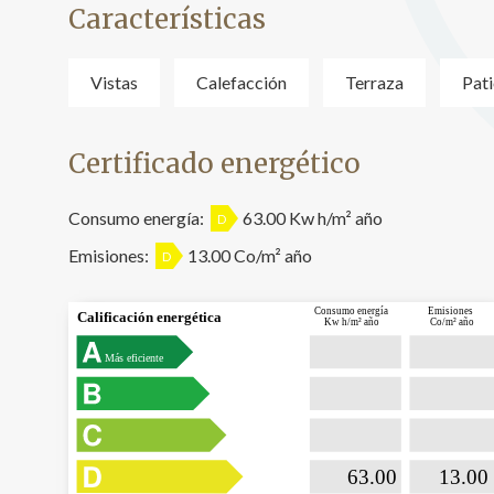
Características
Vistas
Calefacción
Terraza
Pat
Certificado energético
Consumo energía:
63.00 Kw h/m² año
D
Emisiones:
13.00 Co/m² año
D
Consumo energía
Emisiones
Calificación energética
Kw h/m² año
Co/m² año
Más eficiente

                           63.00                 

                              13.00  