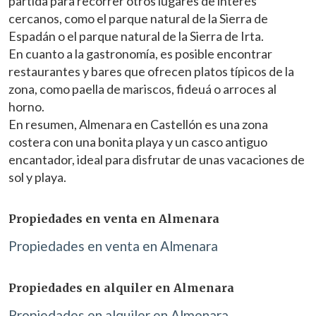
partida para recorrer otros lugares de interés
impedir que sean instaladas en su disco duro, aunque
deberá tener en cuenta que dicha acción podrá ocasionar
cercanos, como el parque natural de la Sierra de
dificultades de navegación de la página web.
Espadán o el parque natural de la Sierra de Irta.
En cuanto a la gastronomía, es posible encontrar
Analíticas y personalización
restaurantes y bares que ofrecen platos típicos de la
Permiten realizar el seguimiento y análisis del
zona, como paella de mariscos, fideuá o arroces al
comportamiento de los usuarios de este sitio web. La
horno.
información recogida mediante este tipo de cookies se
utiliza en la medición de la actividad de la web para la
En resumen, Almenara en Castellón es una zona
elaboración de perfiles de navegación de los usuarios con
costera con una bonita playa y un casco antiguo
el fin de introducir mejoras en función del análisis de los
datos de uso que hacen los usuarios del servicio. Permiten
encantador, ideal para disfrutar de unas vacaciones de
guardar la información de preferencia del usuario para
mejorar la calidad de nuestros servicios y para ofrecer una
sol y playa.
mejor experiencia a través de productos recomendados.
Propiedades en venta en Almenara
Marketing y publicidad
Propiedades en venta en Almenara
Estas cookies son utilizadas para almacenar información
sobre las preferencias y elecciones personales del usuario
a través de la observación continuada de sus hábitos de
navegación. Gracias a ellas, podemos conocer los hábitos
Propiedades en alquiler en Almenara
de navegación en el sitio web y mostrar publicidad
relacionada con el perfil de navegación del usuario.
Propiedades en alquiler en Almenara