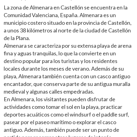
La zona de Almenara en Castellón se encuentra en la
Comunidad Valenciana, España. Almenara es un
municipio costero situado en la provincia de Castellón,
a unos 38 kilómetros al norte de la ciudad de Castellón
de la Plana.
Almenara se caracteriza por su extensa playa de arena
fina y aguas tranquilas, lo que la convierte en un
destino popular para los turistas y los residentes
locales durante los meses de verano. Además de su
playa, Almenara también cuenta con un casco antiguo
encantador, que conserva parte de su antigua muralla
Modificar cookies
medieval y algunas calles empedradas.
En Almenara, los visitantes pueden disfrutar de
Técnicas y funcionales
Siempre activas
actividades como tomar el sol en la playa, practicar
Este sitio web utiliza Cookies propias para recopilar
deportes acuáticos como el windsurf o el paddle surf,
información con la finalidad de mejorar nuestros servicios.
pasear por el paseo marítimo o explorar el casco
Si continua navegando, supone la aceptación de la
instalación de las mismas. El usuario tiene la posibilidad
antiguo. Además, también puede ser un punto de
de configurar su navegador pudiendo, si así lo desea,