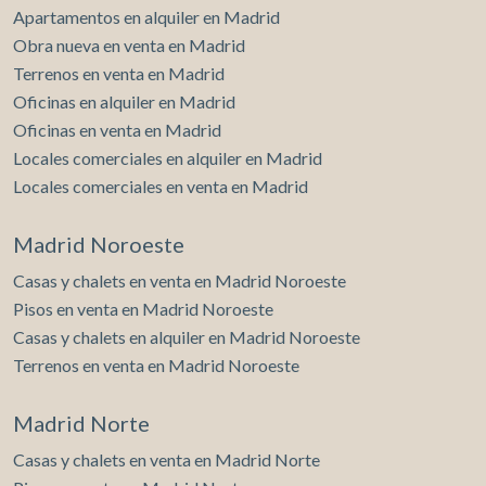
elaboración de perfiles de navegación de los usuarios con
Apartamentos en alquiler en Madrid
el fin de introducir mejoras en función del análisis de los
datos de uso que hacen los usuarios del servicio. Permiten
Obra nueva en venta en Madrid
guardar la información de preferencia del usuario para
mejorar la calidad de nuestros servicios y para ofrecer una
Terrenos en venta en Madrid
mejor experiencia a través de productos recomendados.
Oficinas en alquiler en Madrid
Oficinas en venta en Madrid
Marketing y publicidad
Locales comerciales en alquiler en Madrid
Estas cookies son utilizadas para almacenar información
Locales comerciales en venta en Madrid
sobre las preferencias y elecciones personales del usuario
a través de la observación continuada de sus hábitos de
navegación. Gracias a ellas, podemos conocer los hábitos
Madrid Noroeste
de navegación en el sitio web y mostrar publicidad
relacionada con el perfil de navegación del usuario.
Casas y chalets en venta en Madrid Noroeste
Pisos en venta en Madrid Noroeste
Casas y chalets en alquiler en Madrid Noroeste
Terrenos en venta en Madrid Noroeste
Madrid Norte
Casas y chalets en venta en Madrid Norte