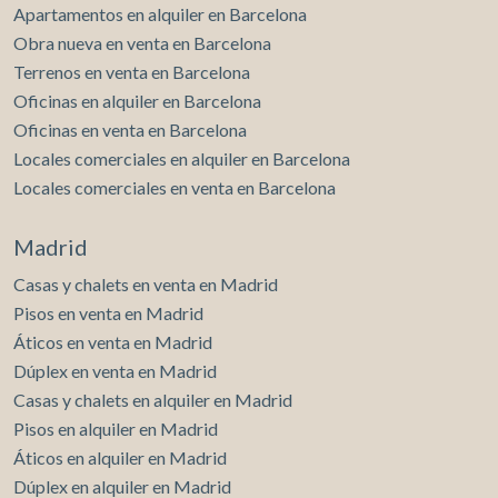
Apartamentos en alquiler en Barcelona
Obra nueva en venta en Barcelona
Terrenos en venta en Barcelona
Oficinas en alquiler en Barcelona
Modificar cookies
Oficinas en venta en Barcelona
Locales comerciales en alquiler en Barcelona
Técnicas y funcionales
Siempre activas
Locales comerciales en venta en Barcelona
Este sitio web utiliza Cookies propias para recopilar
información con la finalidad de mejorar nuestros servicios.
Madrid
Si continua navegando, supone la aceptación de la
instalación de las mismas. El usuario tiene la posibilidad
de configurar su navegador pudiendo, si así lo desea,
Casas y chalets en venta en Madrid
impedir que sean instaladas en su disco duro, aunque
Pisos en venta en Madrid
deberá tener en cuenta que dicha acción podrá ocasionar
dificultades de navegación de la página web.
Áticos en venta en Madrid
Dúplex en venta en Madrid
Analíticas y personalización
Casas y chalets en alquiler en Madrid
Pisos en alquiler en Madrid
Permiten realizar el seguimiento y análisis del
comportamiento de los usuarios de este sitio web. La
Áticos en alquiler en Madrid
información recogida mediante este tipo de cookies se
utiliza en la medición de la actividad de la web para la
Dúplex en alquiler en Madrid