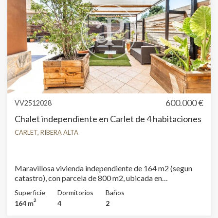
600.000 €
VV2512028
Chalet independiente en Carlet de 4 habitaciones
CARLET, RIBERA ALTA
Maravillosa vivienda independiente de 164 m2 (segun
catastro), con parcela de 800 m2, ubicada en
Urbanización Ausias March (Carlet), zona muy bien
Superficie
Dormitorios
Baños
comunicada y muy tranquila, goza de una magnífica
2
164 m
4
2
distribución y orientación, a poco más de 30 minutos de
Valencia, y muy próxima al pueblo de Carlet. La vivienda