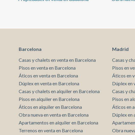
Badalona. Ubicación ideal Perfecta para quienes
buscan tranquilidad costera sin renunciar a la
proximidad a Barcelona. A solo 30 minutos del
Aeropuerto del Prat y con fácil acceso por carretera
y transporte público. Disponibilidad Quedan varias
unidades disponibles, con diferentes orientaciones y
tamaños.
Barcelona
Madrid
Casas y chalets en venta en Barcelona
Casas y ch
Pisos en venta en Barcelona
Pisos en v
Áticos en venta en Barcelona
Áticos en 
Dúplex en venta en Barcelona
Dúplex en 
Casas y chalets en alquiler en Barcelona
Casas y cha
Pisos en alquiler en Barcelona
Pisos en al
Áticos en alquiler en Barcelona
Áticos en a
Obra nueva en venta en Barcelona
Dúplex en 
Apartamentos en alquiler en Barcelona
Apartament
Terrenos en venta en Barcelona
Obra nueva