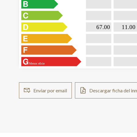

                           67.00                 

                              11.00  
Menos eficie
Enviar por email
Descargar ficha del i