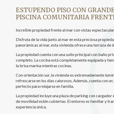
Analít
ESTUPENDO PISO CON GRANDE
PISCINA COMUNITARIA FRENT
Permite
sitio we
medició
los usua
Increíble propiedad frente al mar con vistas espectacular
que hac
del usu
Disfruta de la vida junto al mar en esta preciosa propied
experie
panorámicas al mar, esta vivienda ofrece una terraza de 6
Market
La propiedad cuenta con una suite principal con baño pr
completo. La cocina está completamente equipada y tiene a
Estas c
la brisa marina mientras cocinas.
eleccio
hábitos
Con orientación sur, la vivienda es extremadamente luminos
en el si
usuario
refrescarse en los días calurosos. Además, cuenta con un
perfecto para relajarse en familia.
La propiedad incluye una plaza de parking con cargador e
de movilidad estén cubiertas. El entorno es familiar y tran
experiencia única.