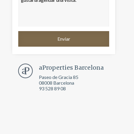
aProperties Barcelona
Paseo de Gracia 85
08008 Barcelona
93 528 89 08
activas
d de
egador
ue
egación