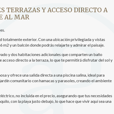
icas y personalización
S TERRAZAS Y ACCESO DIRECTO A
E AL MAR
n realizar el seguimiento y análisis del comportamiento de los usuarios
b. La información recogida mediante este tipo de cookies se utiliza en l
n de la actividad de la web para la elaboración de perfiles de navegac
rios con el fin de introducir mejoras en función del análisis de los dato
es.
en los usuarios del servicio. Permiten guardar la información de prefe
ario para mejorar la calidad de nuestros servicios y para ofrecer una m
ad totalmente exterior. Con una ubicación privilegiada y vistas
ncia a través de productos recomendados.
6 m2 y un balcón donde podrás relajarte y admirar el paisaje.
ing y publicidad
ivado y dos habitaciones adicionales que comparten un baño
cceso directo a la terraza, lo que te permitirá disfrutar del sol y
ookies son utilizadas para almacenar información sobre las preferencia
nes personales del usuario a través de la observación continuada de s
 de navegación. Gracias a ellas, podemos conocer los hábitos de nave
a y ofrece una salida directa a una piscina salina, ideal para
tio web y mostrar publicidad relacionada con el perfil de navegación del
.
 jardín comunitario con hamacas y parasoles, creando el ambiente
Guardar configuración
Aceptar todas
léctrico, no incluida en el precio, asegurando que tus necesidades
quilo, con la playa justo debajo, lo que hace que vivir aquí sea una