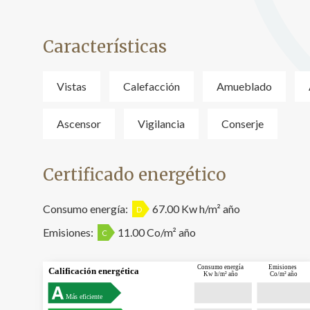
Características
Vistas
Calefacción
Amueblado
Ascensor
Vigilancia
Conserje
Certificado energético
Consumo energía:
67.00 Kw h/m² año
D
Emisiones:
11.00 Co/m² año
C
Consumo energía
Emisiones
Calificación energética
Kw h/m² año
Co/m² año
Más eficiente