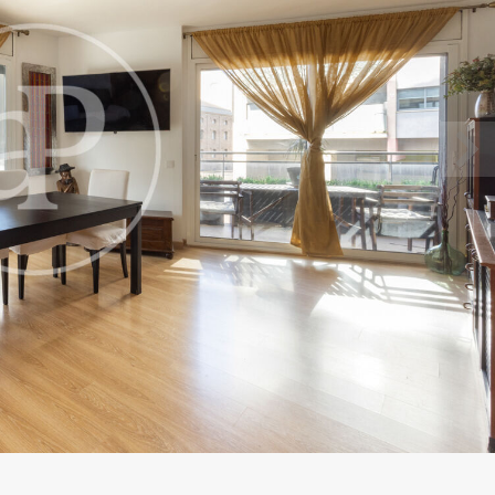
icar cookies
as y funcionales
Siempre 
io web utiliza Cookies propias para recopilar información con la finalida
 nuestros servicios. Si continua navegando, supone la aceptación de la
ción de las mismas. El usuario tiene la posibilidad de configurar su nav
o, si así lo desea, impedir que sean instaladas en su disco duro, aunq
tener en cuenta que dicha acción podrá ocasionar dificultades de nav
ágina web.