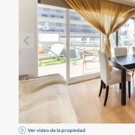
Modif
Técnic
Este sit
mejorar
instala
pudiend
deberá 
de la p
Ver video de la propiedad