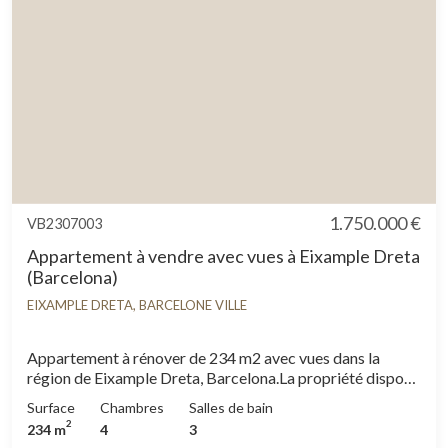
1.750.000 €
VB2307003
Appartement à vendre avec vues à Eixample Dreta
(Barcelona)
EIXAMPLE DRETA, BARCELONE VILLE
Appartement à rénover de 234 m2 avec vues dans la
région de Eixample Dreta, Barcelona.La propriété dispose
de 4 chambres, 2 salles de bain, cheminée, armoires
Surface
Chambres
Salles de bain
intégrées, balcon et salle de stockage.
2
234 m
4
3