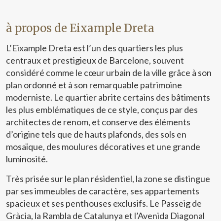
meilleure expérience grâce aux produits recommandés.
à propos de Eixample Dreta
Marketing et Publicité
Ces cookies sont utilisés pour stocker des informations sur
L’Eixample Dreta est l’un des quartiers les plus
les préférences et les choix personnels de l'utilisateur
centraux et prestigieux de Barcelone, souvent
grâce à l'observation continue de ses habitudes de
navigation. Grâce à eux, nous pouvons connaître les
considéré comme le cœur urbain de la ville grâce à son
habitudes de navigation sur le site Web et afficher des
plan ordonné et à son remarquable patrimoine
publicités liées au profil de navigation de l'utilisateur.
moderniste. Le quartier abrite certains des bâtiments
les plus emblématiques de ce style, conçus par des
architectes de renom, et conserve des éléments
d’origine tels que de hauts plafonds, des sols en
mosaïque, des moulures décoratives et une grande
luminosité.
Très prisée sur le plan résidentiel, la zone se distingue
par ses immeubles de caractère, ses appartements
spacieux et ses penthouses exclusifs. Le Passeig de
Gràcia, la Rambla de Catalunya et l’Avenida Diagonal