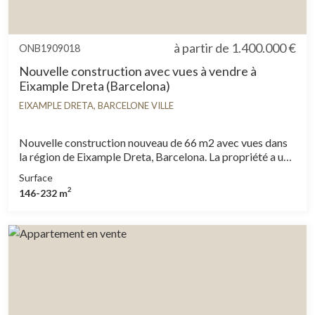
à partir de
1.400.000 €
ONB1909018
Nouvelle construction avec vues à vendre à
Eixample Dreta (Barcelona)
EIXAMPLE DRETA, BARCELONE VILLE
Nouvelle construction nouveau de 66 m2 avec vues dans
la région de Eixample Dreta, Barcelona. La propriété a un
chambre, 1 salle de bains, piscine, salle de sport,
Surface
climatisation, buanderie, balcon, chauffage et concierge.
2
146-232 m