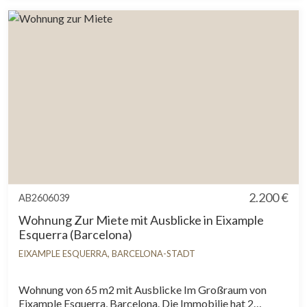
Immobilie liegt kein staatliches Informationszertifikat
über Referenzmietpreise vor.In den letzten 5 Jahren
wurde kein Wohnraummietvertrag registriert.Dieser
Eigentümer gilt als Großvermieter.
2.200 €
AB2606039
Wohnung Zur Miete mit Ausblicke in Eixample
Esquerra (Barcelona)
EIXAMPLE ESQUERRA, BARCELONA-STADT
Wohnung von 65 m2 mit Ausblicke Im Großraum von
Eixample Esquerra, Barcelona. Die Immobilie hat 2