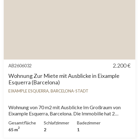
2.200 €
AB2606032
Wohnung Zur Miete mit Ausblicke in Eixample
Esquerra (Barcelona)
EIXAMPLE ESQUERRA, BARCELONA-STADT
Wohnung von 70 m2 mit Ausblicke Im Großraum von
Eixample Esquerra, Barcelona. Die Immobilie hat 2
Zimmer, 1 Badezimmer, Parkplatz, Klimaanlage,
Gesamtfläche
Schlafzimmer
Badezimmer
Waschküche, Balkon und Heizung.* In Übereinstimmung
2
65 m
2
1
mit dem Gesetz 12/2023 und dem Gesetz 18/2007
informieren wir, dass:R.P.LL-Index: 24,00 € / m2 Für diese