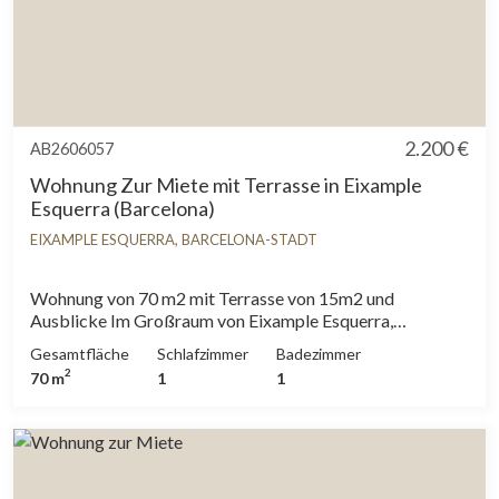
2.200 €
AB2606057
Wohnung Zur Miete mit Terrasse in Eixample
Esquerra (Barcelona)
EIXAMPLE ESQUERRA, BARCELONA-STADT
Wohnung von 70 m2 mit Terrasse von 15m2 und
Ausblicke Im Großraum von Eixample Esquerra,
Barcelona. Zimmer, 1 Badezimmer, Parkplatz,
Gesamtfläche
Schlafzimmer
Badezimmer
Klimaanlage, Waschküche, Balkon und Heizung.* In
2
70 m
1
1
Übereinstimmung mit dem Gesetz 12/2023 und dem
Gesetz 18/2007 informieren wir, dass:R.P.LL-Index: 24,00
€ / m2 Für diese Immobilie liegt kein staatliches
Informationszertifikat über Referenzmietpreise vor.In
den letzten 5 Jahren wurde kein Wohnraummietvertrag
registriert.Dieser Eigentümer gilt als Großvermieter.