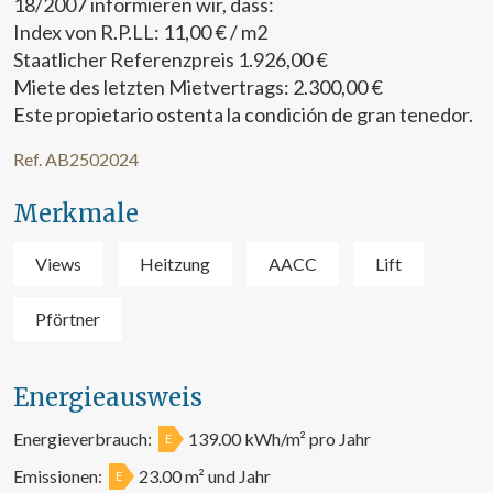
18/2007 informieren wir, dass:
Index von R.P.LL: 11,00 € / m2
Staatlicher Referenzpreis 1.926,00 €
Miete des letzten Mietvertrags: 2.300,00 €
Este propietario ostenta la condición de gran tenedor.
Ref. AB2502024
Merkmale
Cookies ändern
Views
Heitzung
AACC
Lift
Pförtner
Technik und Funktional
Immer aktiv
Diese Website verwendet eigene Cookies, um
Informationen zu sammeln, um unsere Dienste zu
Energieausweis
verbessern. Wenn Sie weiter surfen, akzeptieren Sie deren
Installation. Der Benutzer hat die Möglichkeit, seinen
Browser zu konfigurieren und auf Wunsch zu verhindern,
Energieverbrauch:
139.00 kWh/m² pro Jahr
E
dass er auf seiner Festplatte installiert wird, obwohl er
bedenken muss, dass dies zu Schwierigkeiten beim
Emissionen:
23.00 m² und Jahr
E
Navigieren auf der Website führen kann.