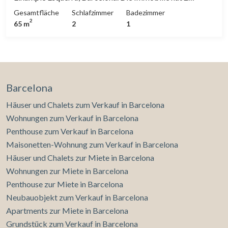
Zimmer, 1 Badezimmer, Parkplatz, Klimaanlage,
Gesamtfläche
Schlafzimmer
Badezimmer
Waschküche, Balkon, Heizung und Abstellraum.* In
2
65 m
2
1
Übereinstimmung mit dem Gesetz 12/2023 und dem
Gesetz 18/2007 informieren wir, dass:R.P.LL-Index: 24,00
€ / m2 Für diese Immobilie liegt kein staatliches
Informationszertifikat über Referenzmietpreise vor.In
den letzten 5 Jahren wurde kein Wohnraummietvertrag
registriert.Dieser Eigentümer gilt als Großvermieter.
Barcelona
Häuser und Chalets zum Verkauf in Barcelona
Wohnungen zum Verkauf in Barcelona
Penthouse zum Verkauf in Barcelona
Maisonetten-Wohnung zum Verkauf in Barcelona
Häuser und Chalets zur Miete in Barcelona
Wohnungen zur Miete in Barcelona
Penthouse zur Miete in Barcelona
Neubauobjekt zum Verkauf in Barcelona
Apartments zur Miete in Barcelona
Grundstück zum Verkauf in Barcelona