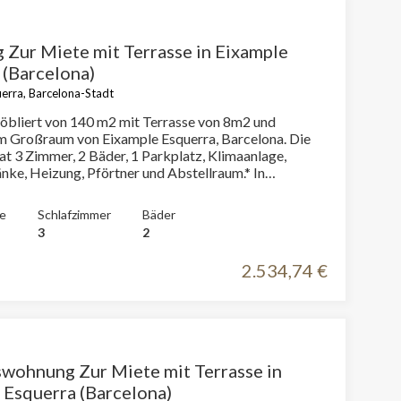
Zur Miete mit Terrasse in Eixample
 (Barcelona)
erra, Barcelona-Stadt
bliert von 140 m2 mit Terrasse von 8m2 und
m Großraum von Eixample Esquerra, Barcelona. Die
at 3 Zimmer, 2 Bäder, 1 Parkplatz, Klimaanlage,
nke, Heizung, Pförtner und Abstellraum.* In
mmung mit dem Gesetz 12/2023 und dem Gesetz
ormieren wir, dass:R.P.LL-Index: 15,43 € / m2
e
Schlafzimmer
Bäder
 Referenzmietpreis 2.144,00 €Miete des letzten
3
2
s: 2.035,00 €Dieser Eigentümer gilt nicht als
ter.
2.534,74 €
wohnung Zur Miete mit Terrasse in
 Esquerra (Barcelona)