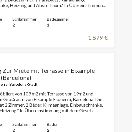
nke, Heizung und Abstellraum.* In Übereinstimmung
setz 12/2023 und dem Gesetz 18/2007 informieren
P.LL-Index: 19,80 € / m2 Für diese Immobilie liegt kein
e
Schlafzimmer
Badezimmer
 Informationszertifikat über Referenzmietpreise
2
1
es letzten Mietvertrags: 1.802,00 €Dieser Eigentümer
ls Großvermieter.
1.879 €
Zur Miete mit Terrasse in Eixample
 (Barcelona)
erra, Barcelona-Stadt
bliert von 109 m2 mit Terrasse von 19m2 und
er aktiv
m Großraum von Eixample Esquerra, Barcelona. Die
 unsere
at 2 Zimmer, 2 Bäder, Klimaanlage, Einbauschränke,
ion. Der
Heizung.* In Übereinstimmung mit dem Gesetz
 zu
 dem Gesetz 18/2007 informieren wir, dass:Diese
muss,
erfügt über keinen R.P.LL-Index. Für diese Immobilie
e
Schlafzimmer
Bäder
taatliches Informationszertifikat über
2
2