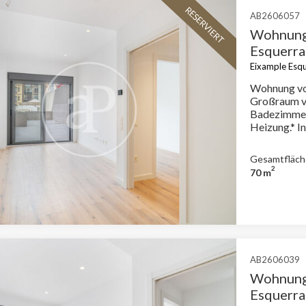
RESERVIERT
AB2606057
Wohnung 
Esquerra
Eixample Esqu
Wohnung vo
Großraum von 
Badezimmer,
Heizung.* 
Gesetz 18/2
Für diese Im
Gesamtfläch
über Refere
2
70 m
Wohnraummie
Großvermie
AB2606039
Wohnung 
Esquerra