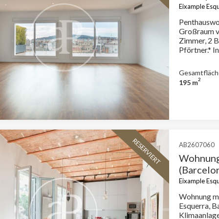
Eixample Esqu
Penthauswo
Großraum von Eix
Zimmer, 2 B
Pförtner.* 
Gesetz 18/2
Staatlicher
Gesamtfläch
Mietvertrag
2
195 m
Großvermie
RESERVIERT
AB2607060
Wohnung 
(Barcelo
Eixample Esqu
Wohnung mö
Esquerra, Barcelona. Die Immobil
Klimaanlage