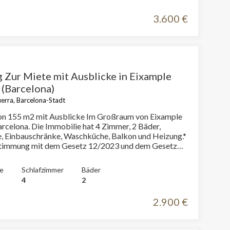
tpreise vor.In den letzten 5 Jahren wurde kein
tvertrag registriert.Dieser Eigentümer gilt als
3.600 €
ter.
er
le zu
Dienstes
onen des
rn und
Zur Miete mit Ausblicke in Eixample
 (Barcelona)
erra, Barcelona-Stadt
n 155 m2 mit Ausblicke Im Großraum von Eixample
ie hat 4 Zimmer, 2 Bäder,
htung
heiten
, Einbauschränke, Waschküche, Balkon und Heizung.*
rs
stimmung mit dem Gesetz 12/2023 und dem Gesetz
ormieren wir, dass:R.P.LL-Index: 17,90 € / m2 Für
lie liegt kein staatliches Informationszertifikat über
e
Schlafzimmer
Bäder
tpreise vor.In den letzten 5 Jahren wurde kein
4
2
tvertrag registriert.Dieser Eigentümer gilt als
ter.
2.900 €