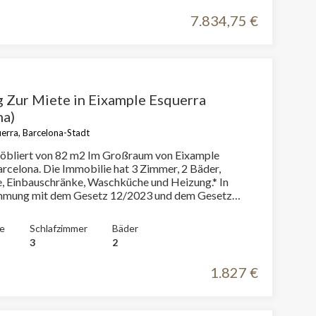
ßvermieter.Diese Immobilie gilt aufgrund ihrer Fläche
7.834,75 €
iethöhe als Luxusimmobilie; gemäß dem spanischen
LAU) findet der staatliche Referenzmietpreisindex
ndung. Cédula de habitabilidad: CHB00417712*** Se
ltimos tres dígitos para preservar el uso correcto de
ión; el número completo está disponible bajo solicitud
esados.
Zur Miete in Eixample Esquerra
na)
erra, Barcelona-Stadt
bliert von 82 m2 Im Großraum von Eixample
ie hat 3 Zimmer, 2 Bäder,
, Einbauschränke, Waschküche und Heizung.* In
mmung mit dem Gesetz 12/2023 und dem Gesetz
ormieren wir, dass:R.P.LL-Index: 14,73 € / m2
 Referenzmietpreis 1.255,00 €Miete des letzten
e
Schlafzimmer
Bäder
s: 1.550,00 €Dieser Eigentümer gilt nicht als
3
2
ter.
1.827 €