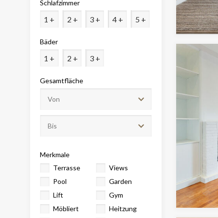
Schlafzimmer
Analy
1 +
2 +
3 +
4 +
5 +
Sie erm
Website
verwend
Bäder
erstell
Verbess
1 +
2 +
3 +
Benutze
durch e
Gesamtfläche
Market
Diese C
persönl
seiner 
auf der
anzeige
Merkmale
Terrasse
Views
Pool
Garden
Lift
Gym
Möbliert
Heitzung