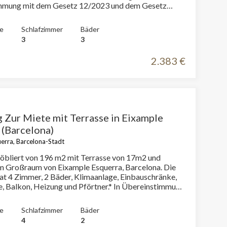
mmung mit dem Gesetz 12/2023 und dem Gesetz
ormieren wir, dass:R.P.LL-Index: 14,00 € / m2
 Referenzmietpreis 1.474,00 €Miete des letzten
e
Schlafzimmer
Bäder
s: 1.900,00 €Dieser Eigentümer gilt nicht als
3
3
ter.
2.383 €
Zur Miete mit Terrasse in Eixample
 (Barcelona)
erra, Barcelona-Stadt
bliert von 196 m2 mit Terrasse von 17m2 und
m Großraum von Eixample Esquerra, Barcelona. Die
at 4 Zimmer, 2 Bäder, Klimaanlage, Einbauschränke,
 Balkon, Heizung und Pförtner.* In Übereinstimmung
setz 12/2023 und dem Gesetz 18/2007 informieren
P.LL-Index: 15,68 € / m2 Für diese Immobilie liegt kein
e
Schlafzimmer
Bäder
 Informationszertifikat über Referenzmietpreise
4
2
es letzten Mietvertrags: 7.597,00 €Dieser Eigentümer