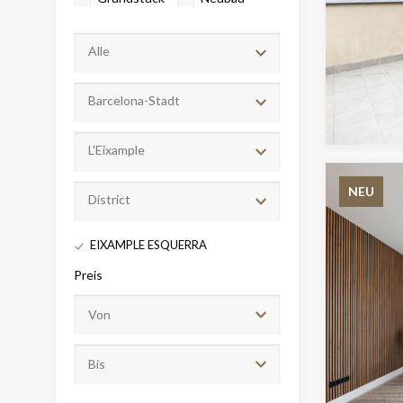
Alle
Barcelona-Stadt
L'Eixample
NEU
District
Cook
EIXAMPLE ESQUERRA
Preis
Techni
Diese W
Dienste
Benutze
verhind
dass di