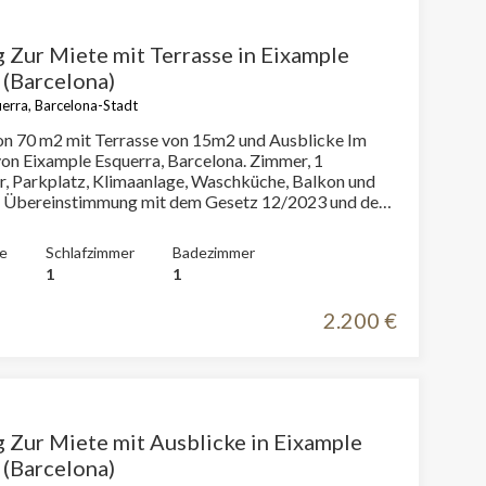
Zur Miete mit Terrasse in Eixample
 (Barcelona)
erra, Barcelona-Stadt
n 70 m2 mit Terrasse von 15m2 und Ausblicke Im
Eixample Esquerra, Barcelona. Zimmer, 1
 Parkplatz, Klimaanlage, Waschküche, Balkon und
In Übereinstimmung mit dem Gesetz 12/2023 und dem
007 informieren wir, dass:R.P.LL-Index: 24,00 € / m2
mobilie liegt kein staatliches Informationszertifikat
e
Schlafzimmer
Badezimmer
nzmietpreise vor.In den letzten 5 Jahren wurde kein
1
1
tvertrag registriert.Dieser Eigentümer gilt als
ter.
2.200 €
Zur Miete mit Ausblicke in Eixample
 (Barcelona)