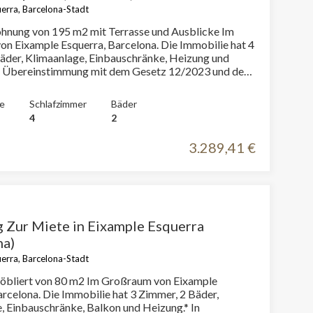
erra, Barcelona-Stadt
hnung von 195 m2 mit Terrasse und Ausblicke Im
ample Esquerra, Barcelona. Die Immobilie hat 4
äder, Klimaanlage, Einbauschränke, Heizung und
In Übereinstimmung mit dem Gesetz 12/2023 und dem
007 informieren wir, dass:R.P.LL-Index: 20,98 € / m2
 Referenzmietpreis 2.782,00 €Miete des letzten
e
Schlafzimmer
Bäder
s: 2.613,03 €Dieser Eigentümer gilt als
4
2
ter.
3.289,41 €
Zur Miete in Eixample Esquerra
na)
erra, Barcelona-Stadt
bliert von 80 m2 Im Großraum von Eixample
ie hat 3 Zimmer, 2 Bäder,
, Einbauschränke, Balkon und Heizung.* In