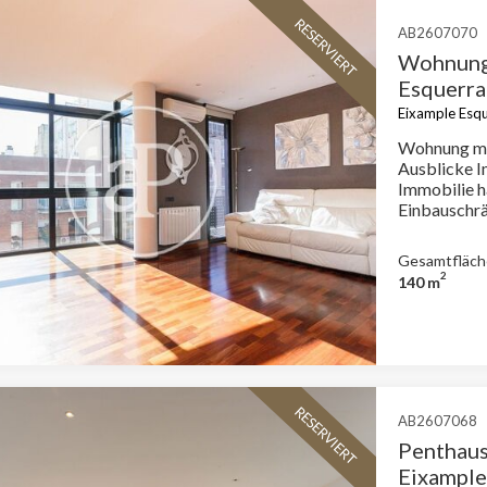
RESERVIERT
AB2607070
Wohnung 
Esquerra
Eixample Esqu
Wohnung mö
Ausblicke I
Immobilie h
Einbauschrä
Übereinsti
18/2007 inf
Gesamtfläch
Staatlicher
2
140 m
Mietvertrag
Großvermie
RESERVIERT
AB2607068
Penthaus
Eixample