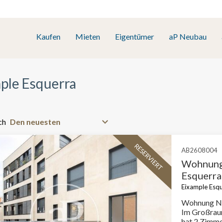
Kaufen
Mieten
Eigentümer
aP Neubau
ple Esquerra
ch
RESERVIERT
AB2608004
Wohnung 
Esquerra
Eixample Esqu
Wohnung Ne
Im Großraum vo
hat 2 Zimme