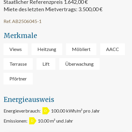
Staatlicher Referenzpreis 1.642,00 €
Miete des letzten Mietvertrags: 3.500,00 €
Ref. AB2506045-1
Merkmale
Views
Heitzung
Möbliert
AACC
Terrasse
Lift
Überwachung
Cookies ändern
Pförtner
Technik und Funktional
Immer aktiv
Energieausweis
Diese Website verwendet eigene Cookies, um
Informationen zu sammeln, um unsere Dienste zu
verbessern. Wenn Sie weiter surfen, akzeptieren Sie deren
Energieverbrauch:
100.00 kWh/m² pro Jahr
D
Installation. Der Benutzer hat die Möglichkeit, seinen
Browser zu konfigurieren und auf Wunsch zu verhindern,
Emissionen:
10.00 m² und Jahr
D
dass er auf seiner Festplatte installiert wird, obwohl er
bedenken muss, dass dies zu Schwierigkeiten beim
Navigieren auf der Website führen kann.