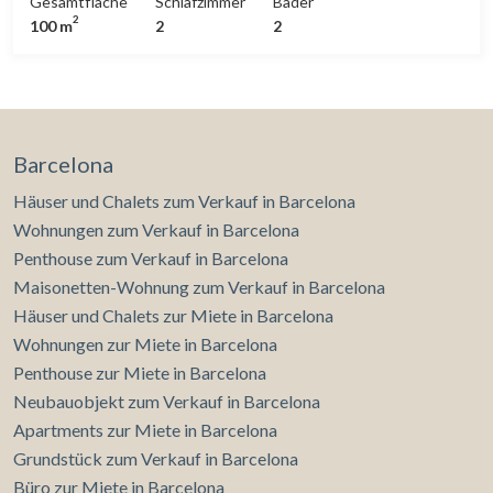
Gesamtfläche
Schlafzimmer
Bäder
Balkon und Heizung.* In Übereinstimmung mit dem
2
100 m
2
2
Gesetz 12/2023 und dem Gesetz 18/2007 informieren
wir, dass:R.P.LL-Index: 24,00 € / m2 Für diese Immobilie
liegt kein staatliches Informationszertifikat über
Referenzmietpreise vor.In den letzten 5 Jahren wurde kein
Wohnraummietvertrag registriert.Dieser Eigentümer gilt
als Großvermieter.
Barcelona
Häuser und Chalets zum Verkauf in Barcelona
Wohnungen zum Verkauf in Barcelona
Penthouse zum Verkauf in Barcelona
Maisonetten-Wohnung zum Verkauf in Barcelona
Häuser und Chalets zur Miete in Barcelona
Wohnungen zur Miete in Barcelona
Penthouse zur Miete in Barcelona
Neubauobjekt zum Verkauf in Barcelona
Apartments zur Miete in Barcelona
Grundstück zum Verkauf in Barcelona
Büro zur Miete in Barcelona