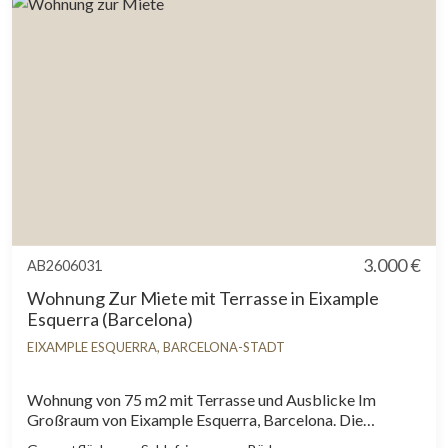
kein staatliches Informationszertifikat über
Referenzmietpreise vor.In den letzten 5 Jahren wurde kein
Wohnraummietvertrag registriert.Dieser Eigentümer gilt
als Großvermieter.
3.000 €
AB2606031
Wohnung Zur Miete mit Terrasse in Eixample
Esquerra (Barcelona)
EIXAMPLE ESQUERRA, BARCELONA-STADT
Wohnung von 75 m2 mit Terrasse und Ausblicke Im
Großraum von Eixample Esquerra, Barcelona. Die
Immobilie hat 2 Zimmer, 2 Bäder, Parkplatz, Klimaanlage,