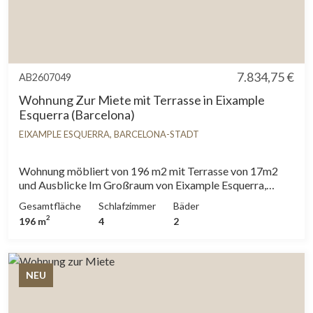
7.834,75 €
AB2607049
Wohnung Zur Miete mit Terrasse in Eixample
Esquerra (Barcelona)
EIXAMPLE ESQUERRA, BARCELONA-STADT
Wohnung möbliert von 196 m2 mit Terrasse von 17m2
und Ausblicke Im Großraum von Eixample Esquerra,
Barcelona. Die Immobilie hat 4 Zimmer, 2 Bäder,
Gesamtfläche
Schlafzimmer
Bäder
Klimaanlage, Einbauschränke, Waschküche, Balkon,
2
196 m
4
2
Heizung und Pförtner.* In Übereinstimmung mit dem
Gesetz 12/2023 und dem Gesetz 18/2007 informieren
wir, dass:R.P.LL-Index: 15,68 € / m2 Für diese Immobilie
liegt kein staatliches Informationszertifikat über
NEU
Referenzmietpreise vor.Miete des letzten Mietvertrags:
7.597,00 €Dieser Eigentümer gilt als
Großvermieter.Diese Immobilie gilt aufgrund ihrer Fläche