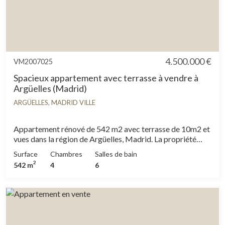
4.500.000 €
VM2007025
Spacieux appartement avec terrasse à vendre à
Argüelles (Madrid)
ARGÜELLES, MADRID VILLE
Appartement rénové de 542 m2 avec terrasse de 10m2 et
vues dans la région de Argüelles, Madrid. La propriété
dispose de 4 chambres, 5 salles de bain, 2 places de
Surface
Chambres
Salles de bain
parking, climatisation, armoires intégrées, buanderie,
2
542 m
4
6
balcon, chauffage et concierge.