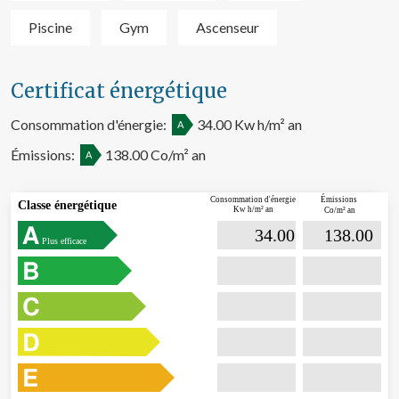
Piscine
Gym
Ascenseur
Certificat énergétique
Consommation d'énergie:
34.00 Kw h/m² an
A
Émissions:
138.00 Co/m² an
A
Émissions
Consommation d'énergie
Classe énergétique
Kw h/m² an
Co/m² an

                             34.00                  

                              138.00       
Plus efficace
Modifier les cookies