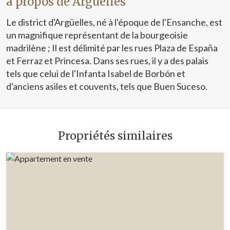
à propos de Argüelles
Marketing et Publicité
Le district d'Argüelles, né à l'époque de l'Ensanche, est
Ces cookies sont utilisés pour stocker des informations sur
un magnifique représentant de la bourgeoisie
les préférences et les choix personnels de l'utilisateur
grâce à l'observation continue de ses habitudes de
madrilène ; Il est délimité par les rues Plaza de España
navigation. Grâce à eux, nous pouvons connaître les
habitudes de navigation sur le site Web et afficher des
et Ferraz et Princesa. Dans ses rues, il y a des palais
publicités liées au profil de navigation de l'utilisateur.
tels que celui de l'Infanta Isabel de Borbón et
d'anciens asiles et couvents, tels que Buen Suceso.
Propriétés similaires