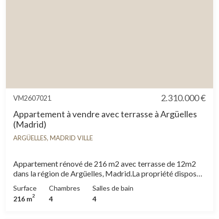
2.310.000 €
VM2607021
Appartement à vendre avec terrasse à Argüelles
(Madrid)
ARGÜELLES, MADRID VILLE
Appartement rénové de 216 m2 avec terrasse de 12m2
dans la région de Argüelles, Madrid.La propriété dispose
de 4 chambres, 4 salles de bain, 1 place de parking,
Surface
Chambres
Salles de bain
climatisation, armoires intégrées, buanderie, chauffage,
2
216 m
4
4
concierge et salle de stockage.