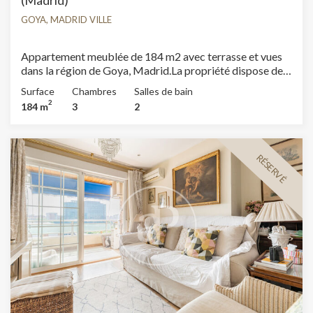
GOYA, MADRID VILLE
Appartement meublée de 184 m2 avec terrasse et vues
dans la région de Goya, Madrid.La propriété dispose de 3
chambres, 2 salles de bain, place de parking,
Surface
Chambres
Salles de bain
climatisation, armoires intégrées, chauffage et
2
184 m
3
2
concierge.
RÉSERVÉ