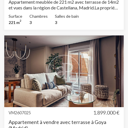
Appartement meublée de 221 m2 avec terrasse de 14m2
et vues dans la région de Castellana, Madrid.La propriété
dispose de 3 chambres, 3 salles de bain, climatisation,
Surface
Chambres
Salles de bain
armoires intégrées, buanderie, balcon, chauffage et
2
221 m
3
3
concierge.
1.899.000 €
VM2607025
Appartement à vendre avec terrasse à Goya
(Madrid)