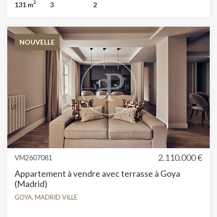
2
131 m
3
2
NOUVELLE
2.110.000 €
VM2607081
Appartement à vendre avec terrasse à Goya
(Madrid)
Modifier les cookies
GOYA, MADRID VILLE