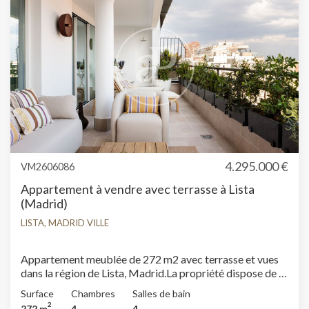
4.295.000 €
VM2606086
Appartement à vendre avec terrasse à Lista
(Madrid)
LISTA, MADRID VILLE
Appartement meublée de 272 m2 avec terrasse et vues
dans la région de Lista, Madrid.La propriété dispose de 4
chambres, 4 salles de bain, 2 places de parking,
Surface
Chambres
Salles de bain
climatisation, armoires intégrées, buanderie, chauffage,
2
272 m
4
4