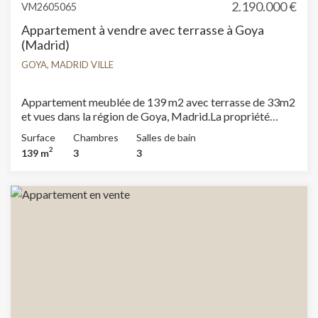
2.190.000 €
VM2605065
Appartement à vendre avec terrasse à Goya
(Madrid)
GOYA, MADRID VILLE
Appartement meublée de 139 m2 avec terrasse de 33m2
et vues dans la région de Goya, Madrid.La propriété
dispose de 3 chambres, 3 salles de bain, 1 place de
Surface
Chambres
Salles de bain
parking, climatisation, armoires intégrées, chauffage et
2
139 m
3
3
concierge.