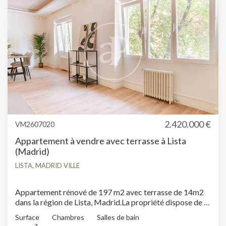
2.420.000 €
VM2607020
Appartement à vendre avec terrasse à Lista
(Madrid)
LISTA, MADRID VILLE
Appartement rénové de 197 m2 avec terrasse de 14m2
dans la région de Lista, Madrid.La propriété dispose de 4
chambres, 4 salles de bain, 1 place de parking,
Surface
Chambres
Salles de bain
climatisation, armoires intégrées, chauffage et
2