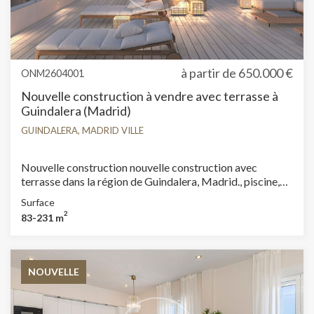
à partir de
650.000 €
ONM2604001
Nouvelle construction à vendre avec terrasse à
Guindalera (Madrid)
GUINDALERA, MADRID VILLE
Nouvelle construction nouvelle construction avec
terrasse dans la région de Guindalera, Madrid., piscine,
salle de sport, place de parking, climatisation, jardin et
Surface
salle de stockage.
2
83-231 m
NOUVELLE