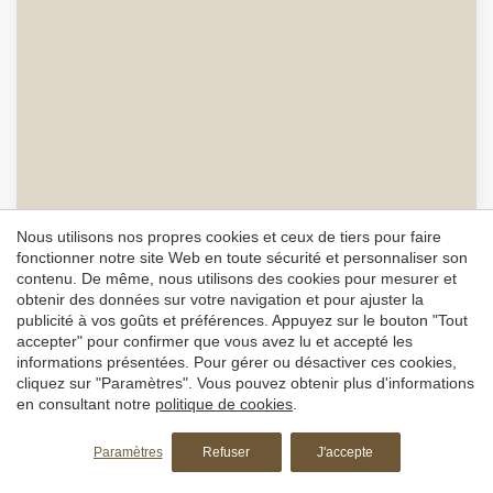
Nous utilisons nos propres cookies et ceux de tiers pour faire
3.530.000 €
VM2605035
fonctionner notre site Web en toute sécurité et personnaliser son
contenu. De même, nous utilisons des cookies pour mesurer et
Appartement à vendre avec terrasse à Castellana
obtenir des données sur votre navigation et pour ajuster la
(Madrid)
publicité à vos goûts et préférences. Appuyez sur le bouton "Tout
accepter" pour confirmer que vous avez lu et accepté les
CASTELLANA, MADRID VILLE
informations présentées. Pour gérer ou désactiver ces cookies,
cliquez sur "Paramètres". Vous pouvez obtenir plus d'informations
Appartement à rénover de 191 m2 avec terrasse et vues
en consultant notre
politique de cookies
.
dans la région de Castellana, Madrid.La propriété
dispose de 3 chambres, 3 salles de bain, place de parking,
Paramètres
Refuser
J'accepte
Surface
Chambres
Salles de bain
balcon et chauffage.
2
191 m
3
3