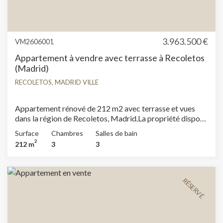
3.963.500 €
VM2606001
Appartement à vendre avec terrasse à Recoletos
(Madrid)
RECOLETOS, MADRID VILLE
Appartement rénové de 212 m2 avec terrasse et vues
dans la région de Recoletos, Madrid.La propriété dispose
de 3 chambres, 2 salles de bain, piscine, salle de sport,
Surface
Chambres
Salles de bain
climatisation, armoires intégrées, buanderie, balcon,
2
212 m
3
3
chauffage, concierge et salle de stockage.
RÉSERVÉ