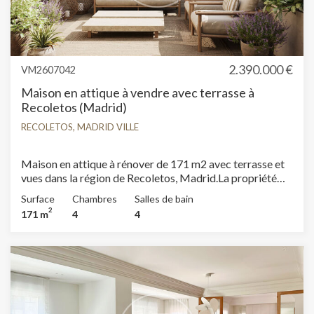
2.390.000 €
VM2607042
Maison en attique à vendre avec terrasse à
Recoletos (Madrid)
RECOLETOS, MADRID VILLE
Maison en attique à rénover de 171 m2 avec terrasse et
vues dans la région de Recoletos, Madrid.La propriété
dispose de 4 chambres, 4 salles de bain, buanderie,
Surface
Chambres
Salles de bain
chauffage et concierge.
2
171 m
4
4