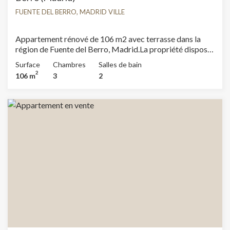
FUENTE DEL BERRO, MADRID VILLE
Appartement rénové de 106 m2 avec terrasse dans la
région de Fuente del Berro, Madrid.La propriété dispose
de 3 chambres, 2 salles de bain, climatisation, armoires
Surface
Chambres
Salles de bain
intégrées, chauffage et concierge.
2
106 m
3
2