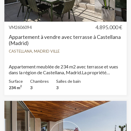
4.895.000 €
VM2606094
Appartement à vendre avec terrasse à Castellana
(Madrid)
CASTELLANA, MADRID VILLE
Appartement meublée de 234 m2 avec terrasse et vues
dans la région de Castellana, Madrid.La propriété
dispose de 3 chambres, 3 salles de bain, climatisation,
Surface
Chambres
Salles de bain
armoires intégrées, buanderie et concierge.
2
234 m
3
3