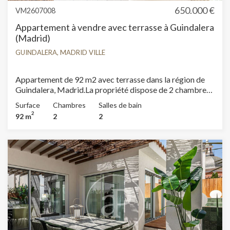
650.000 €
VM2607008
Appartement à vendre avec terrasse à Guindalera
(Madrid)
GUINDALERA, MADRID VILLE
Appartement de 92 m2 avec terrasse dans la région de
Guindalera, Madrid.La propriété dispose de 2 chambres,
2 salles de bain, place de parking, climatisation, armoires
Surface
Chambres
Salles de bain
intégrées, balcon, chauffage et concierge.
2
92 m
2
2