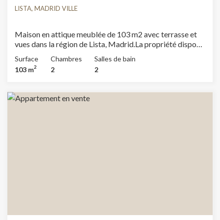
LISTA, MADRID VILLE
Maison en attique meublée de 103 m2 avec terrasse et
vues dans la région de Lista, Madrid.La propriété dispose
de 2 chambres, 2 salles de bain, climatisation, armoires
Surface
Chambres
Salles de bain
intégrées, balcon et chauffage.
2
103 m
2
2