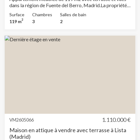
dans la région de Fuente del Berro, Madrid.La propriété
dispose de 3 chambres, 2 salles de bain, 1 place de
Surface
Chambres
Salles de bain
parking, climatisation, armoires intégrées et chauffage.
2
119 m
3
2
1.110.000 €
VM2605066
Maison en attique à vendre avec terrasse à Lista
(Madrid)