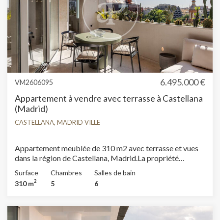
6.495.000 €
VM2606095
Appartement à vendre avec terrasse à Castellana
(Madrid)
CASTELLANA, MADRID VILLE
Appartement meublée de 310 m2 avec terrasse et vues
dans la région de Castellana, Madrid.La propriété
dispose de 5 chambres, 5 salles de bain, buanderie,
Surface
Chambres
Salles de bain
chauffage et concierge.
2
310 m
5
6