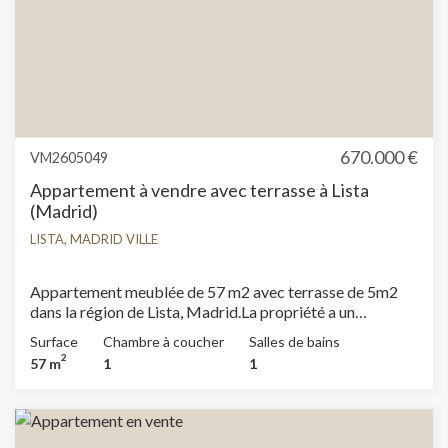
Enregistrer les paramètres
Tout accepter
670.000 €
VM2605049
Appartement à vendre avec terrasse à Lista
(Madrid)
LISTA, MADRID VILLE
Appartement meublée de 57 m2 avec terrasse de 5m2
dans la région de Lista, Madrid.La propriété a un
chambre, 1 salle de bains, climatisation, armoires
Surface
Chambre à coucher
Salles de bains
intégrées, chauffage et concierge.
2
57 m
1
1