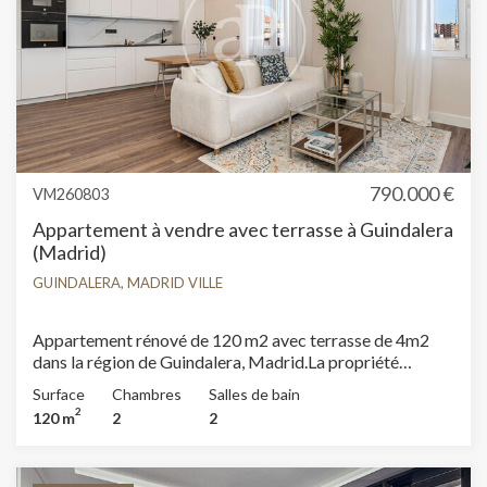
790.000 €
VM260803
Appartement à vendre avec terrasse à Guindalera
(Madrid)
GUINDALERA, MADRID VILLE
Appartement rénové de 120 m2 avec terrasse de 4m2
dans la région de Guindalera, Madrid.La propriété
dispose de 2 chambres, 2 salles de bain et armoires
Surface
Chambres
Salles de bain
intégrées.
2
120 m
2
2