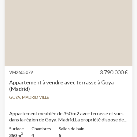
3.790.000 €
VM2605079
Appartement à vendre avec terrasse à Goya
(Madrid)
GOYA, MADRID VILLE
Appartement meublée de 350 m2 avec terrasse et vues
dans la région de Goya, Madrid.La propriété dispose de 4
chambres, 4 salles de bain, climatisation, armoires
Surface
Chambres
Salles de bain
intégrées, buanderie, balcon, chauffage, concierge et
2
350 m
4
5