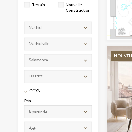
Terrain
Nouvelle
Construction
Madrid
Madrid ville
NOUVEL
Salamanca
Modif
District
GOYA
Techni
Prix
Ce site 
d'amélio
L'utilis
empêcher
telle ac