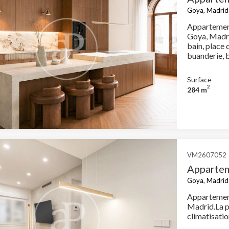
Goya, Madrid 
Appartement
Goya, Madri
bain, place 
Surface
2
284 m
VM2607052
Appartem
Goya, Madrid 
Appartement
Madrid.La p