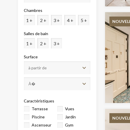
Analys
Chambres
Ils perm
informat
1 +
2 +
3 +
4 +
5 +
NOUVEL
Web pour
amélior
utilisat
Salles de bain
préféren
meilleu
1 +
2 +
3 +
Surface
Market
Ces cook
personne
navigat
site Web
Caractéristiques
Terrasse
Vues
Piscine
Jardin
NOUVEL
Ascenseur
Gym