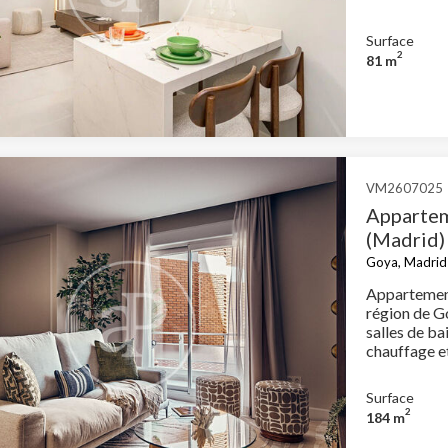
Surface
2
81 m
VM2607025
Appartem
(Madrid)
Goya, Madrid 
Appartement
région de G
salles de ba
chauffage e
Surface
2
184 m