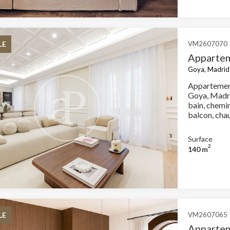
LE
VM2607070
Appartem
Goya, Madrid 
Appartement
Goya, Madri
bain, chemin
balcon, cha
Surface
2
140 m
LE
VM2607065
Appartem