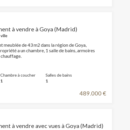
 Les
vité du
re des
ent à vendre à Goya (Madrid)
e
ville
 meublée de 43 m2 dans la région de Goya,
ropriété a un chambre, 1 salle de bains, armoires
intégrées et chauffage.
les choix
Chambre à coucher
Salles de bains
ur le
1
1
489.000 €
ent à vendre avec vues à Goya (Madrid)