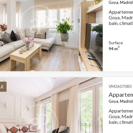
Goya, Madrid 
Appartement
Goya, Madri
Surface
2
94 m
LE
VM2607080
Appartem
Goya, Madrid 
Appartement
Goya, Madri