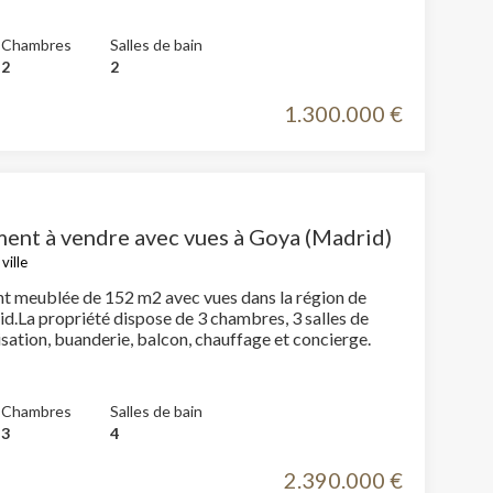
Chambres
Salles de bain
2
2
1.300.000 €
ent à vendre avec vues à Goya (Madrid)
ville
 meublée de 152 m2 avec vues dans la région de
d.La propriété dispose de 3 chambres, 3 salles de
bain, climatisation, buanderie, balcon, chauffage et concierge.
rs actif
llation.
Chambres
Salles de bain
te,
3
4
qu'une
2.390.000 €