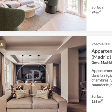
Surface
2
74 m
LE
VM2607081
Appartem
(Madrid)
Goya, Madrid 
Appartement
dans la rég
chambres, 3 
Surface
2
168 m