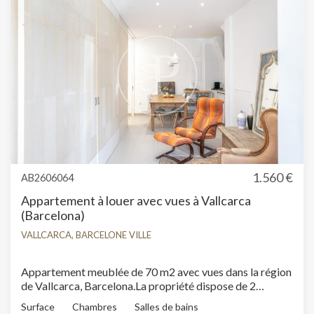
1.560 €
AB2606064
Appartement à louer avec vues à Vallcarca
(Barcelona)
VALLCARCA, BARCELONE VILLE
Appartement meublée de 70 m2 avec vues dans la région
de Vallcarca, Barcelona.La propriété dispose de 2
chambres, 1 salle de bains, piscine, climatisation,
Surface
Chambres
Salles de bains
armoires intégrées et chauffage.* Conformément à la Loi