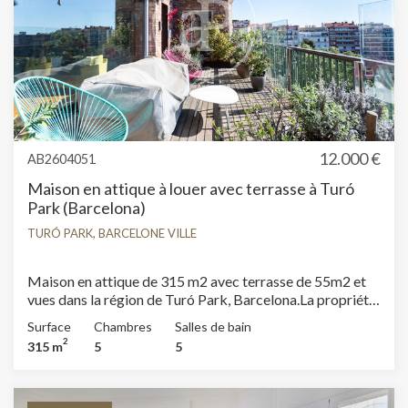
12.000 €
AB2604051
Maison en attique à louer avec terrasse à Turó
Park (Barcelona)
TURÓ PARK, BARCELONE VILLE
Maison en attique de 315 m2 avec terrasse de 55m2 et
vues dans la région de Turó Park, Barcelona.La propriété
dispose de 5 chambres, 4 salles de bain, cheminée, 1
Surface
Chambres
Salles de bain
place de parking, climatisation, armoires intégrées,
2
315 m
5
5
chauffage et concierge.* Conformément à la Loi 12/2023
et à la Loi 18/2007, nous informons que :Ce bien ne
dispose pas d'indice R.P.LL. Aucun certificat étatique