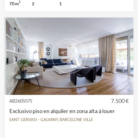
2
70 m
2
1
12/2023 et à la Loi 18/2007, nous informons que :Indice
R.P.LL : 12,00 € / m2 Prix de référence étatique 1.424,00
€Aucun contrat de location de logement n'a été
enregistré au cours des 5 dernières années.Ce
propriétaire n'est pas considéré comme un grand
détenteur immobilier.
7.500 €
AB2605075
Exclusivo piso en alquiler en zona alta à louer
SANT GERVASI - GALVANY, BARCELONE VILLE