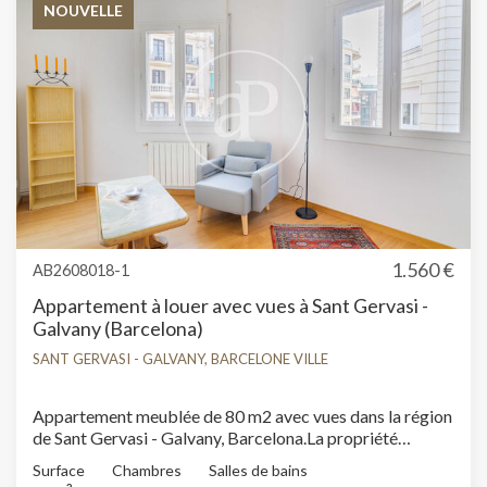
informatif de référence des loyers n'est applicable à ce
NOUVELLE
bien.Loyer du dernier contrat de location : 12.000,00 €Ce
propriétaire n'est pas considéré comme un grand
détenteur immobilier.Ce bien est considéré comme un
bien de standing en raison de sa superficie et/ou de son
loyer et, conformément à la loi espagnole sur les baux
urbains (LAU), l'indice étatique de référence des loyers
ne s'applique pas.
1.560 €
AB2608018-1
Appartement à louer avec vues à Sant Gervasi -
Galvany (Barcelona)
SANT GERVASI - GALVANY, BARCELONE VILLE
Appartement meublée de 80 m2 avec vues dans la région
de Sant Gervasi - Galvany, Barcelona.La propriété
dispose de 4 chambres, 1 salle de bains, armoires
Surface
Chambres
Salles de bains
intégrées, buanderie, chauffage et concierge.*
2