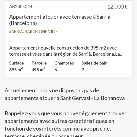
12.000 €
AB2405044
Appartement à louer avec terrasse à Sarrià
(Barcelona)
SARRIÀ, BARCELONE VILLE
Appartement nouvelle construction de 395 m2 avec
terrasse et vues dans la région de Sarrià, Barcelona.La
propriété dispose de 6 chambres, 6 salles de bain,
Surface
Parcelle
Chambres
Salles de bain
piscine, salle de sport, 1 place de parking, climatisation,
2
2
395 m
498 m
6
7
armoires intégrées, buanderie, balcon, jardin, chauffage
et salle de stockage.* Conformément à la Loi 12/2023 et
à la Loi 18/2007, nous informons que :Ce bien ne dispose
Actuellement, nous ne disposons pas de
pas d'indice R.P.LL. Aucun certificat étatique informatif
de référence des loyers n'est applicable à ce bien.Aucun
appartements à louer à Sant Gervasi - La Bonanova
contrat de location de logement n'a été enregistré au
cours des 5 dernières années.Ce propriétaire est
Rappelez-vous que vous pouvez également trouver
considéré comme un grand détenteur immobilier.Ce bien
appartements avec autres caractéristiques en
est considéré comme un bien de standing en raison de sa
superficie et/ou de son loyer et, conformément à la loi
fonction de vos intérêts comme avec piscine,
espagnole sur les baux urbains (LAU), l'indice étatique de
terrasse, cheminée ou ascenseur.