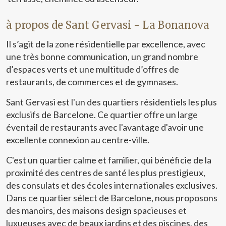
référence des loyers ne s'applique pas. Cédula de
habitabilidad: CHB04115121*** Se omiten los últimos
à propos de Sant Gervasi - La Bonanova
tres dígitos para preservar el uso correcto de la
información; el número completo está disponible bajo
Il s’agit de la zone résidentielle par excellence, avec
solicitud de los interesados.
une très bonne communication, un grand nombre
d’espaces verts et une multitude d’offres de
restaurants, de commerces et de gymnases.
Sant Gervasi est l'un des quartiers résidentiels les plus
exclusifs de Barcelone. Ce quartier offre un large
éventail de restaurants avec l'avantage d'avoir une
excellente connexion au centre-ville.
C'est un quartier calme et familier, qui bénéficie de la
proximité des centres de santé les plus prestigieux,
des consulats et des écoles internationales exclusives.
Dans ce quartier sélect de Barcelone, nous proposons
des manoirs, des maisons design spacieuses et
luxueuses avec de beaux jardins et des piscines, des