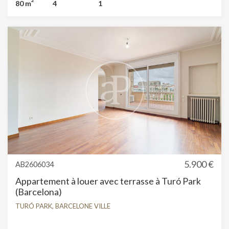
80 m
4
1
Conformément à la Loi 12/2023 et à la Loi 18/2007, nous
informons que :Indice R.P.LL : 16,65 € / m2 Prix de
référence étatique 1.233,00 €Loyer du dernier contrat de
location : 1.560,00 €Ce propriétaire n'est pas considéré
comme un grand détenteur immobilier.
5.900 €
AB2606034
Appartement à louer avec terrasse à Turó Park
(Barcelona)
TURÓ PARK, BARCELONE VILLE