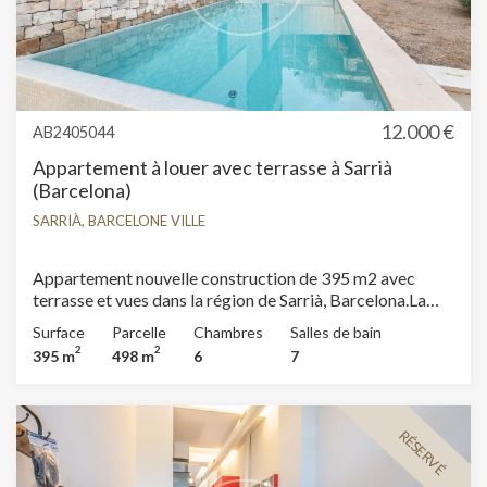
interesados.
12.000 €
AB2405044
Appartement à louer avec terrasse à Sarrià
(Barcelona)
SARRIÀ, BARCELONE VILLE
Appartement nouvelle construction de 395 m2 avec
terrasse et vues dans la région de Sarrià, Barcelona.La
propriété dispose de 6 chambres, 6 salles de bain,
Surface
Parcelle
Chambres
Salles de bain
piscine, salle de sport, 1 place de parking, climatisation,
2
2
395 m
498 m
6
7
armoires intégrées, buanderie, balcon, jardin, chauffage
et salle de stockage.* Conformément à la Loi 12/2023 et
à la Loi 18/2007, nous informons que :Ce bien ne dispose
pas d'indice R.P.LL. Aucun certificat étatique informatif
RÉSERVÉ
de référence des loyers n'est applicable à ce bien.Aucun
contrat de location de logement n'a été enregistré au