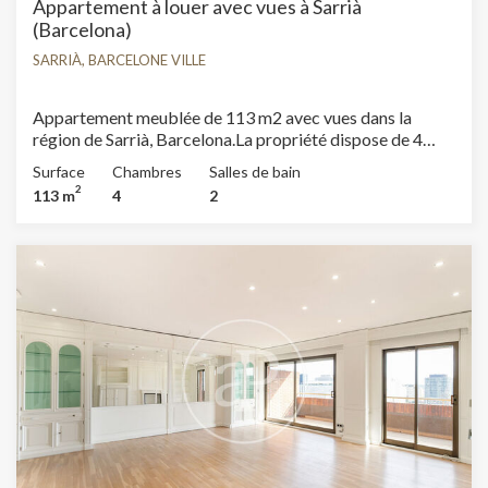
Appartement à louer avec vues à Sarrià
(Barcelona)
SARRIÀ, BARCELONE VILLE
Appartement meublée de 113 m2 avec vues dans la
région de Sarrià, Barcelona.La propriété dispose de 4
chambres, 2 salles de bain, climatisation et chauffage.*
Surface
Chambres
Salles de bain
Conformément à la Loi 12/2023 et à la Loi 18/2007, nous
2
113 m
4
2
informons que :Indice R.P.LL : 15,00 € / m2 Prix de
référence étatique 1.926,00 €Aucun contrat de location
de logement n'a été enregistré au cours des 5 dernières
années.Ce propriétaire n'est pas considéré comme un
grand détenteur immobilier.