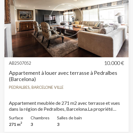
logement n'a été enregistré au cours des 5 dernières
années.Ce propriétaire n'est pas considéré comme un
grand détenteur immobilier.
10.000 €
AB2507052
Appartement à louer avec terrasse à Pedralbes
(Barcelona)
PEDRALBES, BARCELONE VILLE
Appartement meublée de 271 m2 avec terrasse et vues
dans la région de Pedralbes, Barcelona.La propriété
dispose de 3 chambres, 2 salles de bain, piscine, salle de
Surface
Chambres
Salles de bain
sport, 4 places de parking, climatisation, armoires
2
271 m
3
3
intégrées, buanderie, balcon, jardin, chauffage, concierge
et salle de stockage.* Conformément à la Loi 12/2023 et