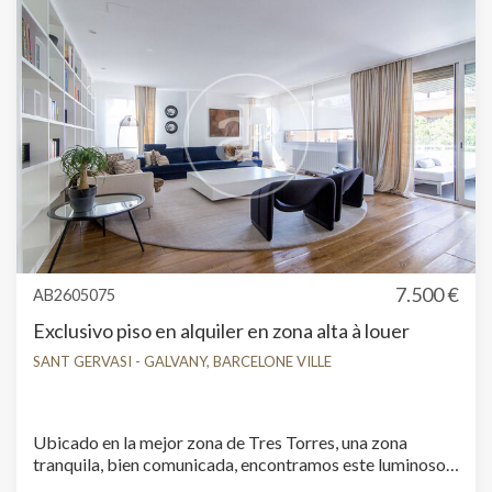
location : 1.298,00 €Ce propriétaire n'est pas considéré
comme un grand détenteur immobilier.
7.500 €
AB2605075
Exclusivo piso en alquiler en zona alta à louer
SANT GERVASI - GALVANY, BARCELONE VILLE
Ubicado en la mejor zona de Tres Torres, una zona
tranquila, bien comunicada, encontramos este luminoso
piso con muebles de diseño de 300m2 aprox. Reformado