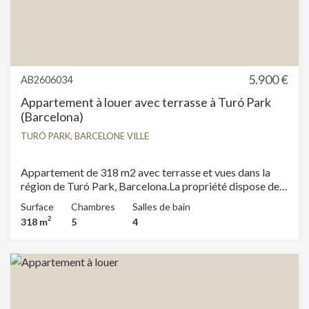
5.900 €
AB2606034
Appartement à louer avec terrasse à Turó Park
(Barcelona)
TURÓ PARK, BARCELONE VILLE
Appartement de 318 m2 avec terrasse et vues dans la
région de Turó Park, Barcelona.La propriété dispose de 5
chambres, 3 salles de bain, climatisation, armoires
Surface
Chambres
Salles de bain
intégrées, buanderie, chauffage et concierge.*
2
318 m
5
4
Conformément à la Loi 12/2023 et à la Loi 18/2007, nous
informons que :Indice R.P.LL : 22,38 € / m2 Aucun
certificat étatique informatif de référence des loyers
n'est applicable à ce bien.Aucun contrat de location de
logement n'a été enregistré au cours des 5 dernières
années.Ce propriétaire est considéré comme un grand