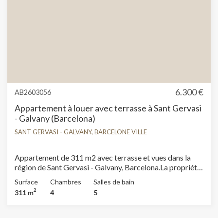
détenteur immobilier. Cédula de habitabilidad:
CHB06075421*** Se omiten los últimos tres dígitos
para preservar el uso correcto de la información; el
número completo está disponible bajo solicitud de los
interesados.
6.300 €
AB2603056
Appartement à louer avec terrasse à Sant Gervasi
- Galvany (Barcelona)
SANT GERVASI - GALVANY, BARCELONE VILLE
Appartement de 311 m2 avec terrasse et vues dans la
région de Sant Gervasi - Galvany, Barcelona.La propriété
dispose de 4 chambres, 4 salles de bain, place de parking,
Surface
Chambres
Salles de bain
climatisation, armoires intégrées, buanderie, balcon,
2
311 m
4
5
chauffage et concierge.* Conformément à la Loi 12/2023
et à la Loi 18/2007, nous informons que :Indice R.P.LL :
15,00 € / m2 Aucun certificat étatique informatif de