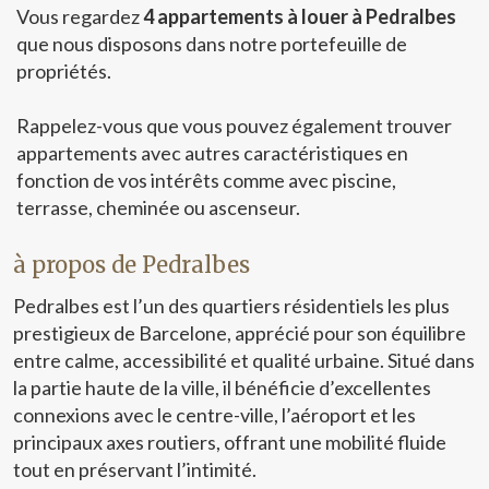
Vous regardez
4 appartements à louer à Pedralbes
référence des loyers n'est applicable à ce bien.Aucun
contrat de location de logement n'a été enregistré au
que nous disposons dans notre portefeuille de
cours des 5 dernières années.Ce propriétaire est
propriétés.
considéré comme un grand détenteur immobilier.Ce bien
est considéré comme un bien de standing en raison de sa
Rappelez-vous que vous pouvez également trouver
superficie et/ou de son loyer et, conformément à la loi
espagnole sur les baux urbains (LAU), l'indice étatique de
appartements avec autres caractéristiques en
référence des loyers ne s'applique pas. Cédula de
fonction de vos intérêts comme avec piscine,
habitabilidad: CHB05263815*** Se omiten los últimos
terrasse, cheminée ou ascenseur.
tres dígitos para preservar el uso correcto de la
información; el número completo está disponible bajo
solicitud de los interesados.
à propos de Pedralbes
Pedralbes est l’un des quartiers résidentiels les plus
prestigieux de Barcelone, apprécié pour son équilibre
entre calme, accessibilité et qualité urbaine. Situé dans
la partie haute de la ville, il bénéficie d’excellentes
connexions avec le centre-ville, l’aéroport et les
principaux axes routiers, offrant une mobilité fluide
tout en préservant l’intimité.