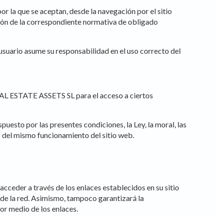
 la que se aceptan, desde la navegación por el sitio
ón de la correspondiente normativa de obligado
uario asume su responsabilidad en el uso correcto del
EAL ESTATE ASSETS SL para el acceso a ciertos
sto por las presentes condiciones, la Ley, la moral, las
 del mismo funcionamiento del sitio web.
 active
r
he
hem from
eder a través de los enlaces establecidos en su sitio
ion may
 de la red. Asimismo, tampoco garantizará la
por medio de los enlaces.