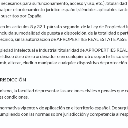
 necesarios para su funcionamiento, acceso y uso, etc.), titula
l por el ordenamiento jurídico español, siéndoles aplicables tant
y suscritos por España.
en los artículos 8 y 32.1, párrafo segundo, de la Ley de Propiedad
incluida su modalidad de puesta a disposición, de la totalidad o par
o técnico, sin la autorización de APROPERTIES REAL ESTATE ASSE
opiedad Intelectual e Industrial titularidad de APROPERTIES REAL
 el disco duro de su ordenador o en cualquier otro soporte físico s
mir, alterar, eludir o manipular cualquier dispositivo de protección
URISDICCIÓN
 la facultad de presentar las acciones civiles o penales que cons
es condiciones.
la normativa vigente y de aplicación en el territorio español. De sur
aria cumpliendo con las normas sobre jurisdicción y competencia 