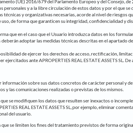
lamento (UE) 2016/679 del Parlamento Europeo y del Consejo, de 27 
tos personales y a la libre circulación de estos datos y por el q
cnicas y organizativas necesarias, acorde al nivel de riesgos qu
 uso, de forma que garanticen su integridad, confidencialidad y di
e en el caso que el Usuario introduzca datos en los formularios 
s deberán adoptar las medidas técnicas descritas en el apartado d
idad de ejercer los derechos de acceso, rectificación, limitació
n ser ejercitados ante APROPERTIES REAL ESTATE ASSETS SL. De ac
 información sobre sus datos concretos de carácter personal y del
tos y las comunicaciones realizadas o previstas de los mismos.
 que se modifiquen los datos que resulten ser inexactos o incomplet
OPERTIES REAL ESTATE ASSETS SL, por ejemplo, eliminar comentari
nal del usuario.
 que se limiten los fines del tratamiento previstos de forma origina