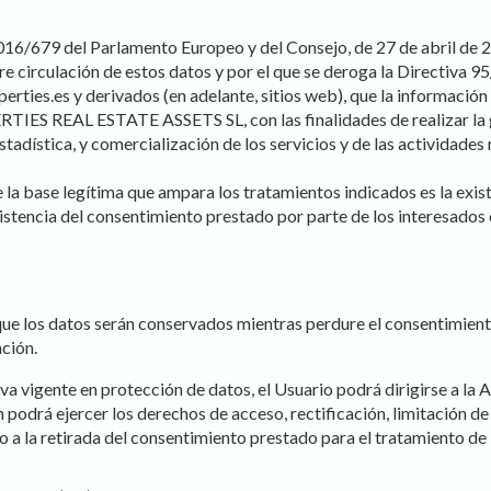
6/679 del Parlamento Europeo y del Consejo, de 27 de abril de 2016
 libre circulación de estos datos y por el que se deroga la Dire
erties.es y derivados (en adelante, sitios web), que la información
IES REAL ESTATE ASSETS SL, con las finalidades de realizar la ge
stadística, y comercialización de los servicios y de las actividade
se legítima que ampara los tratamientos indicados es la existenc
istencia del consentimiento prestado por parte de los interesados o
os datos serán conservados mientras perdure el consentimiento 
ción.
va vigente en protección de datos, el Usuario podrá dirigirse a la
odrá ejercer los derechos de acceso, rectificación, limitación de 
o a la retirada del consentimiento prestado para el tratamiento de