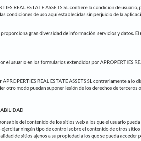
TIES REAL ESTATE ASSETS SL confiere la condición de usuario, por
ndiciones de uso aquí establecidas sin perjuicio de la aplicaci
orciona gran diversidad de información, servicios y datos. El us
s por el usuario en los formularios extendidos por APROPERTIES R
fy cookies
 por APROPERTIES REAL ESTATE ASSETS SL contrariamente a lo dispue
ier otro modo puedan suponer lesión de los derechos de terceros o
cal and functional
Always
SABILIDAD
site uses its own Cookies to collect information in order to improve ou
. If you continue browsing, you accept their installation. The user has t
ity of configuring his browser, being able, if he so wishes, to prevent t
e del contenido de los sitios web a los que el usuario pueda acc
nstalled on his hard drive, although he must bear in mind that such act
ejercitar ningún tipo de control sobre el contenido de otros sitios
fficulties in navigating the website.
galidad de sitios ajenos a su propiedad a los que se pueda acceder 