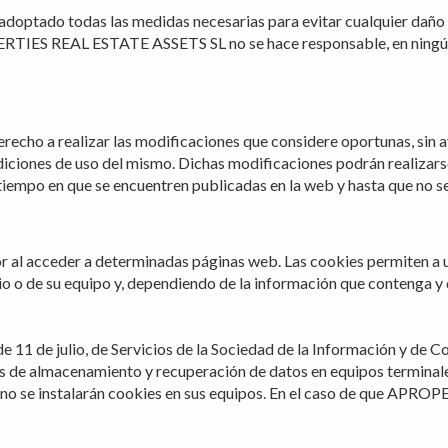
ics and personalization
do todas las medidas necesarias para evitar cualquier daño a lo
ERTIES REAL ESTATE ASSETS SL no se hace responsable, en ningún 
ow the monitoring and analysis of the behavior of the users of this webs
rmation collected through this type of cookies is used to measure the ac
eb for the elaboration of user navigation profiles in order to introduce
ments based on the analysis of the usage data made by the users of t
. They allow us to save the user's preference information to improve the
services and to offer a better experience through recommended product
 a realizar las modificaciones que considere oportunas, sin aviso
ndiciones de uso del mismo. Dichas modificaciones podrán realizars
ing and advertising
tiempo en que se encuentren publicadas en la web y hasta que no 
ookies are used to store information about the preferences and person
 of the user through the continuous observation of their browsing habits
to them, we can know the browsing habits on the website and display
r al acceder a determinadas páginas web. Las cookies permiten a u
ing related to the user's browsing profile.
 o de su equipo y, dependiendo de la información que contenga y de
Save configuration
Accept all
de 11 de julio, de Servicios de la Sociedad de la Información y de 
itivos de almacenamiento y recuperación de datos en equipos te
 no se instalarán cookies en sus equipos. En el caso de que APR