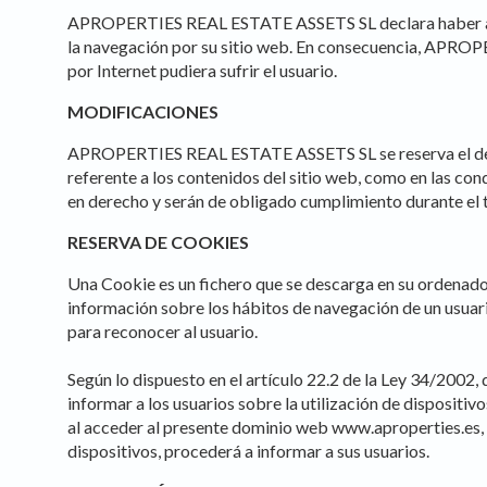
Analyt
APROPERTIES REAL ESTATE ASSETS SL declara haber adopta
la navegación por su sitio web. En consecuencia, APROP
They all
por Internet pudiera sufrir el usuario.
The info
of the w
improve
MODIFICACIONES
service
of our 
APROPERTIES REAL ESTATE ASSETS SL se reserva el derecho
referente a los contenidos del sitio web, como en las co
Market
en derecho y serán de obligado cumplimiento durante el 
These c
RESERVA DE COOKIES
choices
Thanks 
Una Cookie es un fichero que se descarga en su ordenado
advertis
información sobre los hábitos de navegación de un usuario
para reconocer al usuario.
Según lo dispuesto en el artículo 22.2 de la Ley 34/2002, 
informar a los usuarios sobre la utilización de dispos
al acceder al presente dominio web www.aproperties.es,
dispositivos, procederá a informar a sus usuarios.