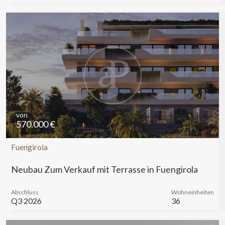
von
570.000 €
Fuengirola
Neubau Zum Verkauf mit Terrasse in Fuengirola
Abschluss
Wohneinheiten
Q3 2026
36