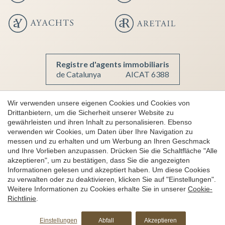
Konfiguration speichern
Alle akzeptieren
Registre d'agents immobiliaris
de Catalunya
AICAT 6388
Wir verwenden unsere eigenen Cookies und Cookies von
Drittanbietern, um die Sicherheit unserer Website zu
Copyright 2026 © aProperties
gewährleisten und ihren Inhalt zu personalisieren. Ebenso
Luxusimmobilien
verwenden wir Cookies, um Daten über Ihre Navigation zu
messen und zu erhalten und um Werbung an Ihren Geschmack
AICAT 6388
und Ihre Vorlieben anzupassen. Drücken Sie die Schaltfläche "Alle
Rechtlicher Hinweis
akzeptieren", um zu bestätigen, dass Sie die angezeigten
Informationen gelesen und akzeptiert haben. Um diese Cookies
Datenschutzbestimmungen
zu verwalten oder zu deaktivieren, klicken Sie auf "Einstellungen".
Cookies-Richtlinien
Weitere Informationen zu Cookies erhalte Sie in unserer
Cookie-
Richtlinie
.
Beschwerdekanal
by
iEstrategic
Einstellungen
Abfall
Akzeptieren