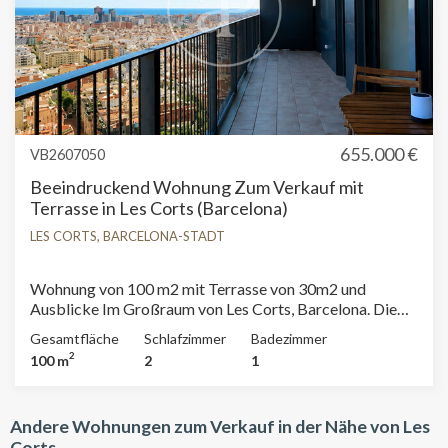
655.000 €
VB2607050
Beeindruckend Wohnung Zum Verkauf mit
Terrasse in Les Corts (Barcelona)
LES CORTS, BARCELONA-STADT
Wohnung von 100 m2 mit Terrasse von 30m2 und
Ausblicke Im Großraum von Les Corts, Barcelona. Die
Immobilie hat 2 Zimmer, 1 Badezimmer, 1 Parkplatz,
Gesamtfläche
Schlafzimmer
Badezimmer
Klimaanlage, Einbauschränke, Waschküche, Heizung und
2
100 m
2
1
Abstellraum.
Andere Wohnungen zum Verkauf in der Nähe von Les
Corts