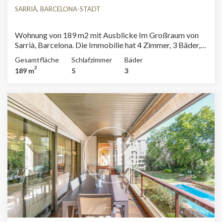
SARRIÀ, BARCELONA-STADT
Wohnung von 189 m2 mit Ausblicke Im Großraum von
Sarrià, Barcelona. Die Immobilie hat 4 Zimmer, 3 Bäder,
Parkplatz, Klimaanlage, Einbauschränke, Garten,
Gesamtfläche
Schlafzimmer
Bäder
Heizung, Pförtner und Abstellraum.
2
189 m
5
3