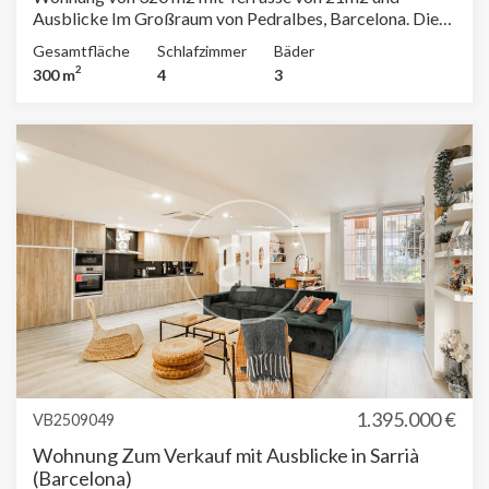
Ausblicke Im Großraum von Pedralbes, Barcelona. Die
Immobilie hat 4 Zimmer, 3 Bäder, Pool, Kamin, 2
Gesamtfläche
Schlafzimmer
Bäder
Parkplätze, Klimaanlage, Einbauschränke, Waschküche,
2
300 m
4
3
Garten, Heizung, Pförtner und Abstellraum.
1.395.000 €
VB2509049
Wohnung Zum Verkauf mit Ausblicke in Sarrià
(Barcelona)