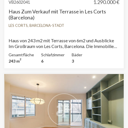
1.290.000 €
VB2602041
Haus Zum Verkauf mit Terrasse in Les Corts
(Barcelona)
LES CORTS, BARCELONA-STADT
Haus von 243 m2 mit Terrasse von 6m2 und Ausblicke
Im Großraum von Les Corts, Barcelona. Die Immobilie
hat 5 Zimmer, 3 Bäder, Kamin, Einbauschränke,
Gesamtfläche
Schlafzimmer
Bäder
Waschküche, Balkon, Heizung und Pförtner.
2
243 m
6
3