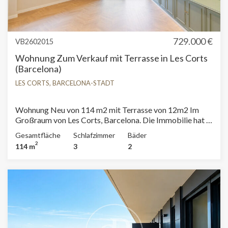
729.000 €
VB2602015
Wohnung Zum Verkauf mit Terrasse in Les Corts
(Barcelona)
LES CORTS, BARCELONA-STADT
Wohnung Neu von 114 m2 mit Terrasse von 12m2 Im
Großraum von Les Corts, Barcelona. Die Immobilie hat 3
Zimmer, 2 Bäder, Klimaanlage, Einbauschränke,
Gesamtfläche
Schlafzimmer
Bäder
Waschküche, Balkon, Heizung und Pförtner.
2
114 m
3
2