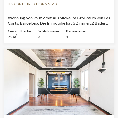
Werbung in Bezug auf das Surfprofil des Benutzers
LES CORTS, BARCELONA-STADT
anzeigen.
Wohnung von 75 m2 mit Ausblicke Im Großraum von Les
Corts, Barcelona. Die Immobilie hat 3 Zimmer, 2 Bäder,
Einbauschränke, Balkon und Heizung.
Gesamtfläche
Schlafzimmer
Badezimmer
2
75 m
3
1