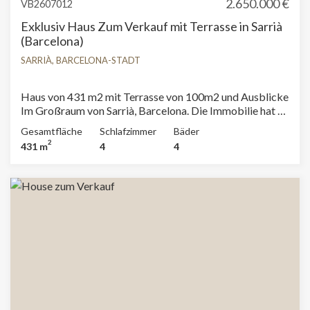
2.650.000 €
VB2607012
Exklusiv Haus Zum Verkauf mit Terrasse in Sarrià
(Barcelona)
SARRIÀ, BARCELONA-STADT
Haus von 431 m2 mit Terrasse von 100m2 und Ausblicke
Im Großraum von Sarrià, Barcelona. Die Immobilie hat 4
Zimmer, 4 Bäder, Kamin, 2 Parkplätze, Klimaanlage,
Gesamtfläche
Schlafzimmer
Bäder
Einbauschränke, Waschküche, Balkon, Heizung und
2
431 m
4
4
Abstellraum.