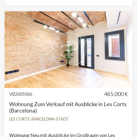
Cookies ändern
465.000 €
VB2605066
Wohnung Zum Verkauf mit Ausblicke in Les Corts
Technik und Funktional
Immer aktiv
(Barcelona)
Diese Website verwendet eigene Cookies, um
LES CORTS, BARCELONA-STADT
Informationen zu sammeln, um unsere Dienste zu
verbessern. Wenn Sie weiter surfen, akzeptieren Sie deren
Installation. Der Benutzer hat die Möglichkeit, seinen
Wohnung Neu mit Ausblicke Im Großraum von Les
Browser zu konfigurieren und auf Wunsch zu verhindern,