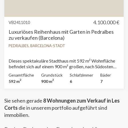
4.100.000 €
VB2411010
Luxuriöses Reihenhaus mit Garten in Pedralbes
zu verkaufen (Barcelona)
PEDRALBES, BARCELONA-STADT
Dieses spektakuläre Stadthaus mit 592 m² Wohnfläche
befindet sich auf einem 900 m² großen, nach Südosten
ausgerichteten Grundstück in einer exklusiven,
Gesamtfläche
Grundstück
Schlafzimmer
Bäder
bewachten Wohnanlage im oberen Teil Barcelonas. Der
2
2
592 m
900 m
6
7
Wohnbereich umfasst ein elegantes Wohnzimmer mit
Kamin und großen Fenstern, die sich zu einer einladenden
Veranda und dem Hauptgarten öffnen. Außerdem gibt es
Sie sehen gerade
8 Wohnungen zum Verkauf in Les
ein separates Esszimmer mit Personalzugang, ein Gäste-
WC, eine geräumige Wohnküche mit Zugang zu einem
Corts
die in unserem portfolio aufgeführt sind
Innenhof, ein weiteres Wohnzimmer und einen
immobilien.
Hauswirtschaftsraum mit Badezimmer. Der
Schlafbereich besteht aus einer prächtigen Master-Suite