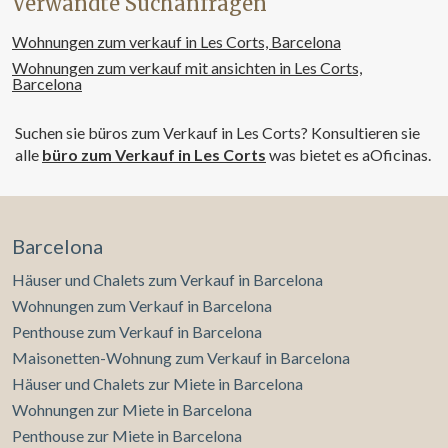
Verwandte Suchanfragen
traditionellen Dienstleistungen und bereichert so das
Leben in dieser begehrten und privilegierten Umgebung.
Wohnungen zum verkauf in Les Corts, Barcelona
Können Sie sich vorstellen, hier zu wohnen? Kontaktieren
Wohnungen zum verkauf mit ansichten in Les Corts,
Sie uns – wir beraten Sie gerne!
Barcelona
Suchen sie büros zum Verkauf in Les Corts? Konsultieren sie
alle
büro zum Verkauf in Les Corts
was bietet es aOficinas.
Barcelona
Häuser und Chalets zum Verkauf in Barcelona
Wohnungen zum Verkauf in Barcelona
Penthouse zum Verkauf in Barcelona
Maisonetten-Wohnung zum Verkauf in Barcelona
Häuser und Chalets zur Miete in Barcelona
Wohnungen zur Miete in Barcelona
Penthouse zur Miete in Barcelona