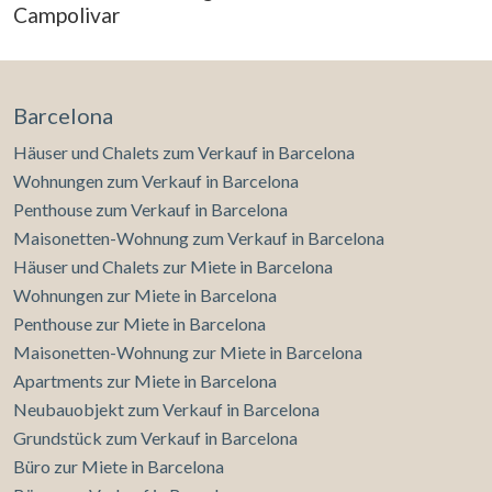
Campolivar
Barcelona
Häuser und Chalets zum Verkauf in Barcelona
Cookies ändern
Wohnungen zum Verkauf in Barcelona
Penthouse zum Verkauf in Barcelona
Technik und Funktional
Immer aktiv
Maisonetten-Wohnung zum Verkauf in Barcelona
Diese Website verwendet eigene Cookies, um
Häuser und Chalets zur Miete in Barcelona
Informationen zu sammeln, um unsere Dienste zu
Wohnungen zur Miete in Barcelona
verbessern. Wenn Sie weiter surfen, akzeptieren Sie deren
Installation. Der Benutzer hat die Möglichkeit, seinen
Penthouse zur Miete in Barcelona
Browser zu konfigurieren und auf Wunsch zu verhindern,
dass er auf seiner Festplatte installiert wird, obwohl er
Maisonetten-Wohnung zur Miete in Barcelona
bedenken muss, dass dies zu Schwierigkeiten beim
Apartments zur Miete in Barcelona
Navigieren auf der Website führen kann.
Neubauobjekt zum Verkauf in Barcelona
Grundstück zum Verkauf in Barcelona
Analytik und Anpassung
Büro zur Miete in Barcelona
Sie ermöglichen die Beobachtung und Analyse des