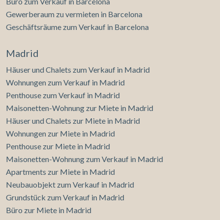
Büro zum Verkauf in Barcelona
Verhaltens der Nutzer dieser Website. Die durch diese Art
von Cookies gesammelten Informationen werden
Gewerberaum zu vermieten in Barcelona
verwendet, um die Aktivität des Webs zu messen, um
Benutzernavigationsprofile zu erstellen, um basierend auf
Geschäftsräume zum Verkauf in Barcelona
der Analyse der Nutzungsdaten der Benutzer des Dienstes
Verbesserungen einzuführen. Sie ermöglichen es uns, die
Präferenzinformationen des Benutzers zu speichern, um
Madrid
die Qualität unserer Dienstleistungen zu verbessern und
durch empfohlene Produkte ein besseres Erlebnis zu
Häuser und Chalets zum Verkauf in Madrid
bieten.
Wohnungen zum Verkauf in Madrid
Penthouse zum Verkauf in Madrid
Marketing und Publizität
Maisonetten-Wohnung zur Miete in Madrid
Diese Cookies werden verwendet, um Informationen über
Häuser und Chalets zur Miete in Madrid
die Präferenzen und persönlichen Entscheidungen des
Benutzers durch die kontinuierliche Beobachtung seiner
Wohnungen zur Miete in Madrid
Surfgewohnheiten zu speichern. Dank ihnen können wir
Penthouse zur Miete in Madrid
die Surfgewohnheiten auf der Website kennen und
Werbung in Bezug auf das Surfprofil des Benutzers
Maisonetten-Wohnung zum Verkauf in Madrid
anzeigen.
Apartments zur Miete in Madrid
Neubauobjekt zum Verkauf in Madrid
Grundstück zum Verkauf in Madrid
Büro zur Miete in Madrid