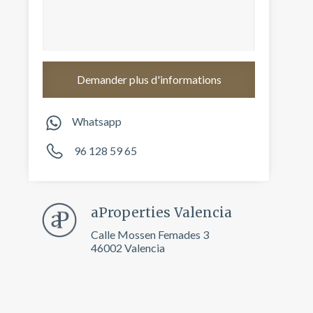
Whatsapp
96 128 59 65
aProperties Valencia
rs actif
Calle Mossen Femades 3
46002 Valencia
llation.
te,
qu'une