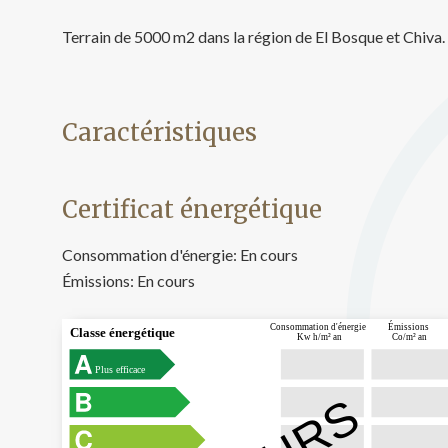
Analys
Terrain de 5000 m2 dans la région de El Bosque et Chiva.
Ils perm
informat
Web pour
amélior
utilisat
Caractéristiques
préféren
meilleu
Market
Certificat énergétique
Ces cook
personne
Consommation d'énergie:
En cours
navigat
site Web
Émissions:
En cours
Émissions
Consommation d'énergie
Classe énergétique
Kw h/m² an
Co/m² an
Plus efficace