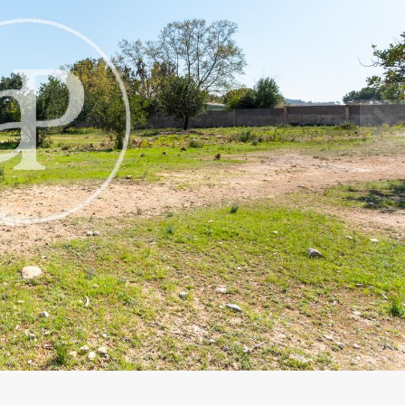
ier les cookies
que et Fonctionnel
Toujou
Web utilise ses propres cookies pour collecter des informations afin
rer nos services. Si vous continuez à naviguer, vous acceptez leur insta
ateur a la possibilité de configurer son navigateur, pouvant, s'il le souhai
 leur installation sur son disque dur, même s'il doit garder à l'esprit 
tion peut entraîner des difficultés de navigation sur le site.