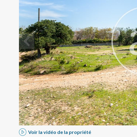
Modif
Techni
Ce site 
d'amélio
L'utilis
empêcher
telle ac
Voir la vidéo de la propriété