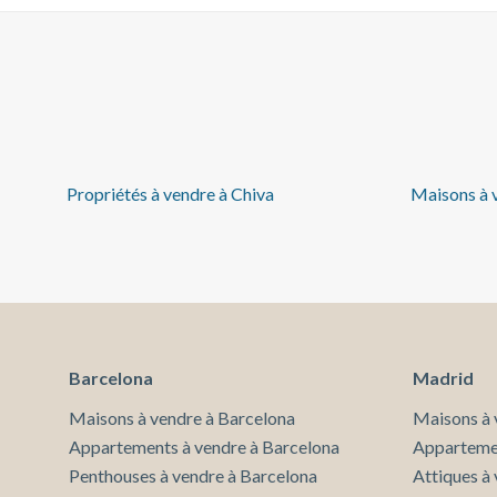
et de plusieurs options de restauration. À quelques
kilomètres de l’urbanisation, vous trouverez des
supermarchés, une pharmacie ainsi qu’une
prestigieuse école internationale. Une valeur sûre
pour ceux qui recherchent une propriété exclusive
dans un environnement naturel et sécurisé, à
proximité de la ville. Si vous souhaitez obtenir
davantage d’informations sur cette propriété ou
Propriétés à vendre à Chiva
Maisons à 
organiser une visite, n’hésitez pas à nous contacter.
Nous serons ravis de vous accompagner.
Barcelona
Madrid
Maisons à vendre à Barcelona
Maisons à 
Appartements à vendre à Barcelona
Appartemen
Penthouses à vendre à Barcelona
Attiques à