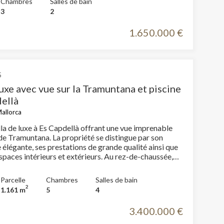
Chambres
Salles de bain
3
2
1.650.000 €
5
luxe avec vue sur la Tramuntana et piscine
dellà
Mallorca
lla de luxe à Es Capdellà offrant une vue imprenable
 de Tramuntana. La propriété se distingue par son
 élégante, ses prestations de grande qualité ainsi que
 intérieurs et extérieurs. Au rez-de-chaussée,
ns une cuisine moderne ouverte avec îlot central et
ave à vin, intégrée au vaste salon-salle à manger et
Parcelle
Chambres
Salles de bain
d’un accès direct à la terrasse ainsi qu’à la
2
1.161 m
5
4
re piscine. Ce niveau comprend également une
ec salle de bains privative. À l’étage se trouvent
3.400.000 €
s. Deux chambres partagent une salle de bains, tandis
 parentale dispose de sa propre salle de bains