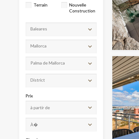
Terrain
Nouvelle
Construction
Baleares
Mallorca
Palma de Mallorca
Modif
District
Prix
Techni
Ce site 
d'amélio
L'utilis
empêcher
telle ac