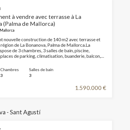
8
ent à vendre avec terrasse à La
 (Palma de Mallorca)
 Mallorca
 nouvelle construction de 140 m2 avec terrasse et
a région de La Bonanova, Palma de Mallorca.La
spose de 3 chambres, 3 salles de bain, piscine,
places de parking, climatisation, buanderie, balcon,
, chauffage et salle de stockage.
Chambres
Salles de bain
3
3
1.590.000 €
a - Sant Agustí
7