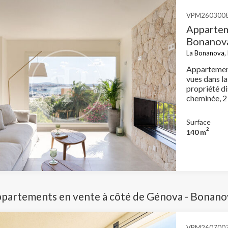
VPM260300
Appartem
Bonanova
La Bonanova,
Appartement
vues dans l
propriété di
cheminée, 2 
jardin
Surface
2
140 m
ppartements en vente à côté de Génova - Bonanov
VPM260700