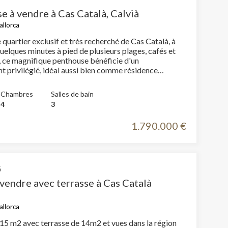
e à vendre à Cas Català, Calvià
allorca
e quartier exclusif et très recherché de Cas Català, à
elques minutes à pied de plusieurs plages, cafés et
ce magnifique penthouse bénéficie d'un
 privilégié, idéal aussi bien comme résidence
que comme élégante résidence secondaire à Majorque.
, la propriété séduit par ses volumes généreux, son
Chambres
Salles de bain
raffiné et ses spectaculaires vues panoramiques sur
4
3
 et la baie de Palma. Le penthouse fait partie
ence exclusive composée de seulement 12
1.790.000 €
s, avec uniquement deux logements par étage,
 un environnement calme, privé et exclusif. Situé au
e, il bénéficie de vues entièrement dégagées sur la
a ainsi que sur les espaces verts environnants. Grâce
on dominante, ces vues resteront préservées de manière
6
style
vendre avec terrasse à Cas Català
légant et intemporel, l'appartement offre quatre
mbres, trois salles de bains complètes, dont une en
acieux dressings ainsi qu'un impressionnant hall
allorca
i procure une agréable sensation d'espace et
15 m2 avec terrasse de 14m2 et vues dans la région
premiers instants. Le vaste salon-salle à