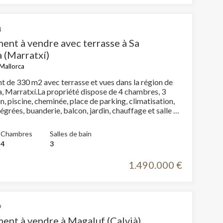
outes les chambres ont un accès direct à la terrasse,
ut profiter des magnifiques vues sur la Tramuntana. La
es finitions de très haute qualité, de vastes terrasses,
4
laire piscine privée ainsi qu’un garage pour
ent à vendre avec terrasse à Sa
n véhicule.
 (Marratxí)
Mallorca
 de 330 m2 avec terrasse et vues dans la région de
, Marratxí.La propriété dispose de 4 chambres, 3
in, piscine, cheminée, place de parking, climatisation,
égrées, buanderie, balcon, jardin, chauffage et salle de
Chambres
Salles de bain
4
3
1.490.000 €
9
ent à vendre à Magaluf (Calvià)