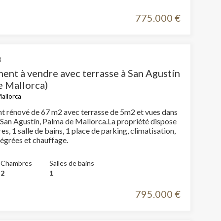
e s'unissent pour créer un cadre de vie incomparable
.
775.000 €
 Les
vité du
re des
e
3
ent à vendre avec terrasse à San Agustín
e Mallorca)
Mallorca
 rénové de 67 m2 avec terrasse de 5m2 et vues dans
les choix
e San Agustín, Palma de Mallorca.La propriété dispose
ur le
s, 1 salle de bains, 1 place de parking, climatisation,
tégrées et chauffage.
Chambres
Salles de bains
2
1
795.000 €