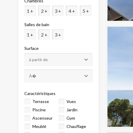
Chambres
Analys
1 +
2 +
3 +
4 +
5 +
Ils perm
informat
Web pour
Salles de bain
amélior
utilisat
1 +
2 +
3 +
préféren
meilleu
Surface
Market
Ces cook
personne
navigat
site Web
Caractéristiques
Terrasse
Vues
Piscine
Jardin
Ascenseur
Gym
Meublé
Chauffage