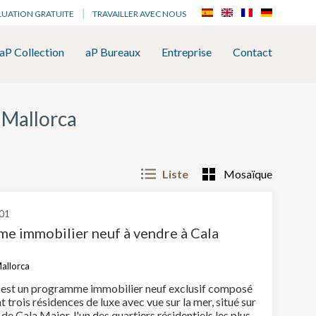
LUATION GRATUITE
TRAVAILLER AVEC NOUS
aP Collection
aP Bureaux
Entreprise
Contact
 Mallorca
Liste
Mosaïque
01
e immobilier neuf à vendre à Cala
allorca
est un programme immobilier neuf exclusif composé
 trois résidences de luxe avec vue sur la mer, situé sur
 de Cala Major, l'un des quartiers résidentiels les plus