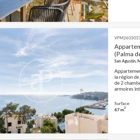
Méditerrané
e et Personnalisation
à Majorque
ettent le suivi et l'analyse du comportement des utilisateurs de ce site.
ions collectées via ce type de cookies sont utilisées pour mesurer l'acti
 l'élaboration des profils de navigation des utilisateurs afin d'introdui
ations basées sur l'analyse des données d'utilisation effectuée par les
eurs du service. . Ils nous permettent de sauvegarder les informations d
VPM260303
ce de l'utilisateur pour améliorer la qualité de nos services et offrir une
Appartem
re expérience grâce aux produits recommandés.
(Palma d
ing et Publicité
San Agustín, 
Appartement
ies sont utilisés pour stocker des informations sur les préférences et 
la région d
ls de l'utilisateur grâce à l'observation continue de ses habitudes de
ion. Grâce à eux, nous pouvons connaître les habitudes de navigation s
de 2 chambre
 et afficher des publicités liées au profil de navigation de l'utilisateur.
armoires in
Surface
Enregistrer les paramètres
Tout accepter
2
67 m