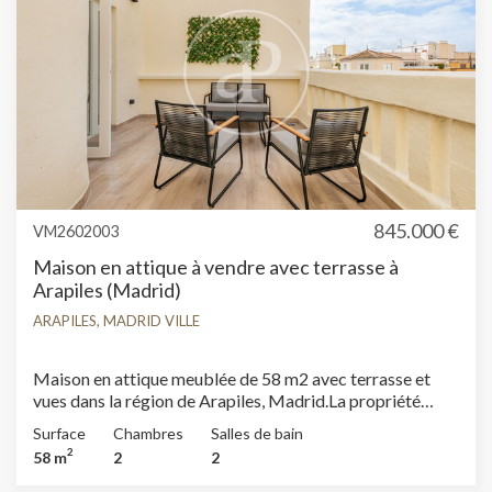
845.000 €
VM2602003
Maison en attique à vendre avec terrasse à
Arapiles (Madrid)
ARAPILES, MADRID VILLE
Maison en attique meublée de 58 m2 avec terrasse et
vues dans la région de Arapiles, Madrid.La propriété
dispose de 2 chambres, 2 salles de bain, cheminée,
Surface
Chambres
Salles de bain
climatisation, armoires intégrées et chauffage.
2
58 m
2
2