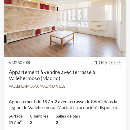
1.049.000 €
VM2607030
Appartement à vendre avec terrasse à
Vallehermoso (Madrid)
VALLEHERMOSO, MADRID VILLE
Appartement de 197 m2 avec terrasse de 86m2 dans la
région de Vallehermoso, Madrid.La propriété dispose de
2 chambres, 2 salles de bain, 1 place de parking,
Surface
Chambres
Salles de bain
climatisation, armoires intégrées, chauffage et
2
197 m
2
2
concierge.