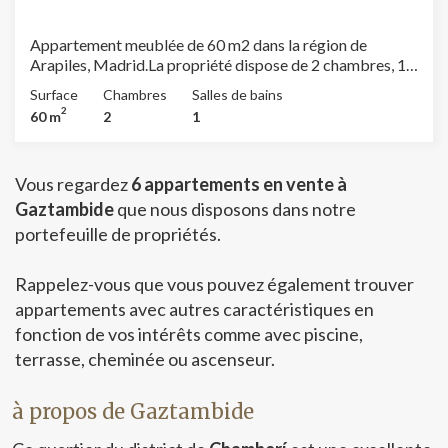
quelques minutes. De plus, le quartier est parfaitement
desservi par le métro et de nombreuses lignes de bus. Il
est également possible de louer une place de parking
Appartement meublée de 60 m2 dans la région de
dans la même rue. Une propriété lumineuse et prête à
Arapiles, Madrid.La propriété dispose de 2 chambres, 1
emménager dans l'un des quartiers les plus établis et les
salle de bains, climatisation, armoires intégrées,
Surface
Chambres
Salles de bains
plus prisés de Madrid.
chauffage et concierge.
2
60 m
2
1
Vous regardez
6 appartements en vente à
Gaztambide
que nous disposons dans notre
portefeuille de propriétés.
Rappelez-vous que vous pouvez également trouver
appartements avec autres caractéristiques en
fonction de vos intérêts comme avec piscine,
terrasse, cheminée ou ascenseur.
à propos de Gaztambide