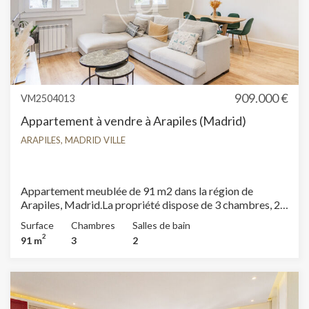
909.000 €
VM2504013
Appartement à vendre à Arapiles (Madrid)
ARAPILES, MADRID VILLE
Appartement meublée de 91 m2 dans la région de
Arapiles, Madrid.La propriété dispose de 3 chambres, 2
salles de bain, climatisation, armoires intégrées,
Surface
Chambres
Salles de bain
chauffage et concierge.
2
91 m
3
2