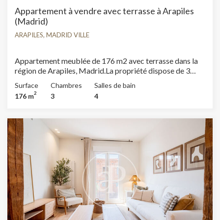
Appartement à vendre avec terrasse à Arapiles
(Madrid)
ARAPILES, MADRID VILLE
Appartement meublée de 176 m2 avec terrasse dans la
région de Arapiles, Madrid.La propriété dispose de 3
chambres, 3 salles de bain, 1 place de parking,
Surface
Chambres
Salles de bain
climatisation, armoires intégrées, buanderie, chauffage,
2
176 m
3
4
concierge et salle de stockage.