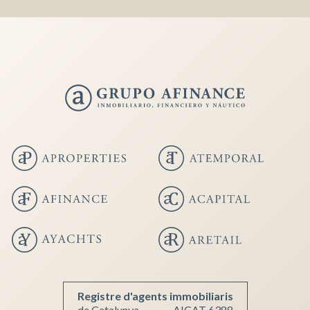
Enregistrer les paramètres
Tout accepter
Registre d'agents immobiliaris
de Catalunya
AICAT 6388