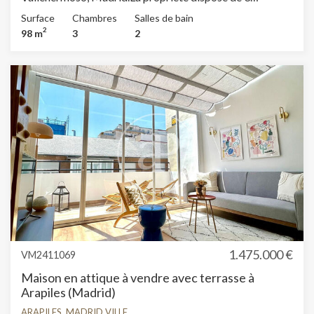
chambres, 2 salles de bain, climatisation, armoires
Surface
Chambres
Salles de bain
intégrées, buanderie, balcon et chauffage.
2
98 m
3
2
1.475.000 €
VM2411069
Maison en attique à vendre avec terrasse à
Arapiles (Madrid)
ARAPILES, MADRID VILLE