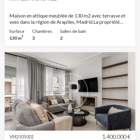
Maison en attique meublée de 130 m2 avec terrasse et
vues dans la région de Arapiles, Madrid.La propriété
dispose de 3 chambres, 2 salles de bain et armoires
Surface
Chambres
Salles de bain
intégrées.
2
130 m
3
2
1.400.000 €
VM2505002