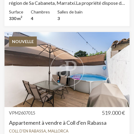
région de Sa Cabaneta, Marratxí.La propriété dispose de
4 chambres, 3 salles de bain, piscine, cheminée, place de
Surface
Chambres
Salles de bain
parking, climatisation, armoires intégrées, buanderie,
2
330 m
4
3
balcon, jardin, chauffage et salle de stockage.
NOUVELLE
519.000 €
VPM2607015
Appartement à vendre à Coll d'en Rabassa
COLL D'EN RABASSA, MALLORCA