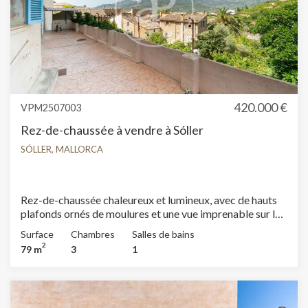
vous imaginer vivre ici ?
420.000 €
VPM2507003
Rez-de-chaussée à vendre à Sóller
SÓLLER, MALLORCA
Rez-de-chaussée chaleureux et lumineux, avec de hauts
plafonds ornés de moulures et une vue imprenable sur la
Serra de Tramuntana. Rénové en 2008, situé dans un
Surface
Chambres
Salles de bains
bâtiment pittoresque de style traditionnel des années 60.
2
79 m
3
1
Ce logement très lumineux se répartit sur une seule
surface de 79 m². On y accède par un hall qui mène à une
première chambre, à la buanderie, à la salle de bain et au
salon-salle à manger, depuis lequel on accède aux deux