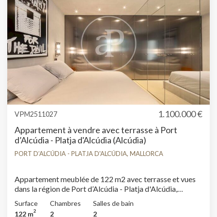
1.100.000 €
VPM2511027
Appartement à vendre avec terrasse à Port
d’Alcúdia - Platja d'Alcúdia (Alcúdia)
PORT D’ALCÚDIA - PLATJA D'ALCÚDIA, MALLORCA
Appartement meublée de 122 m2 avec terrasse et vues
dans la région de Port d’Alcúdia - Platja d'Alcúdia,
Alcúdia.La propriété dispose de 2 chambres, 2 salles de
Surface
Chambres
Salles de bain
bain, piscine, 1 place de parking, climatisation, armoires
2
122 m
2
2