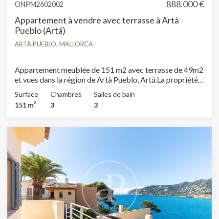
888.000 €
ONPM2602002
Appartement à vendre avec terrasse à Artà
Pueblo (Artá)
ARTÀ PUEBLO, MALLORCA
Appartement meublée de 151 m2 avec terrasse de 49m2
et vues dans la région de Artà Pueblo, Artá.La propriété
dispose de 3 chambres, 2 salles de bain, place de parking,
Surface
Chambres
Salles de bain
climatisation, armoires intégrées, buanderie, balcon,
2
151 m
3
3
jardin et chauffage.