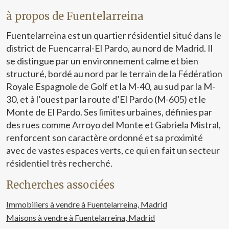
environ 15 minutes à pied et l'aéroport en seulement 15
à propos de Fuentelarreina
minutes en voiture. De plus, il se trouve à proximité
immédiate de supermarchés, écoles, transports publics
Fuentelarreina est un quartier résidentiel situé dans le
et de tous les services nécessaires au quotidien, avec
d'excellentes connexions vers la Plaza España et le
district de Fuencarral-El Pardo, au nord de Madrid. Il
centre-ville. Le logement est équipé de deux unités de
se distingue par un environnement calme et bien
climatisation, dispose du gaz de ville et bénéficie d'un
structuré, bordé au nord par le terrain de la Fédération
accès à une terrasse commune sur le toit. Il comprend
Royale Espagnole de Golf et la M-40, au sud par la M-
également un pratique local de stockage commun situé
au rez-de-chaussée de l'immeuble. La copropriété est
30, et à l’ouest par la route d’El Pardo (M-605) et le
calme et familiale, composée de seulement six voisins,
Monte de El Pardo. Ses limites urbaines, définies par
une caractéristique de plus en plus recherchée par ceux
des rues comme Arroyo del Monte et Gabriela Mistral,
qui privilégient la qualité de vie et de faibles charges de
renforcent son caractère ordonné et sa proximité
copropriété. Il s'agit d'un deuxième étage sans ascenseur.
Une excellente opportunité d'acquérir un logement
avec de vastes espaces verts, ce qui en fait un secteur
lumineux, confortable et bénéficiant d'un emplacement
résidentiel très recherché.
privilégié à Palma, idéal aussi bien comme résidence
principale que comme investissement à fort potentiel.
Recherches associées
Vous imaginez vivre ici ?
Immobiliers à vendre à Fuentelarreina, Madrid
Maisons à vendre à Fuentelarreina, Madrid